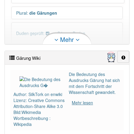
Plural
:
die Gärungen
Duden geprüft:
Gärung Duden
Mehr
Gärung Wiktionary
Gärung Wiki
×
Wörter, die mit "-
ung
" enden, haben fast immer
Artikel:
die
.
Die Bedeutung des
Ausdrucks Gärung hat sich
mit dem Fortschritt der
DER:
127
Ausnahmen
Wissenschaft gewandelt.
Beispiele
Author: SilkTork on enwiki
Lizenz: Creative Commons
DIE:
11 043
Mehr lesen
Attribution-Share Alike 3.0
DAS:
2
Ausnahmen
Bild:Wikimedia
Beispiele
Wortbeschreibung :
Wikipedia
PowerIndex:
61