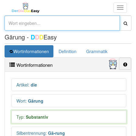
Toggle
navigati
Gärung -
D
D
D
Easy
Wortinformationen
Definition
Grammatik
Übersetz
Wortinformationen
Artikel
:
die
Wort
:
Gärung
Typ:
Substantiv
Silbentrennung
:
Gä•rung