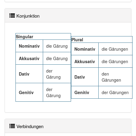
Häufigkeit: 4 von 10
Konjunktion
Wörter mit Endung
-gärung
: 6
Singular
Plural
Wörter mit Endung
-gärung
aber mit einem anderen
Nominativ
die Gärung
Nominativ
die Gärungen
Artikel
die
: 0
Akkusativ
die Gärung
Akkusativ
die Gärungen
90% unserer Spielapp-Nutzer haben den Artikel
der
korrekt erraten.
Dativ
den
Gärung
Dativ
Gärungen
der
Genitiv
Genitiv
der Gärungen
Gärung
Verbindungen