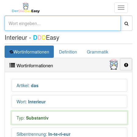
Toggle
navigati
Interieur -
D
D
D
Easy
Wortinformationen
Definition
Grammatik
Synonym
Wortinformationen
Artikel
:
das
Wort
:
Interieur
Typ:
Substantiv
Silbentrennung
:
In•te•ri•eur