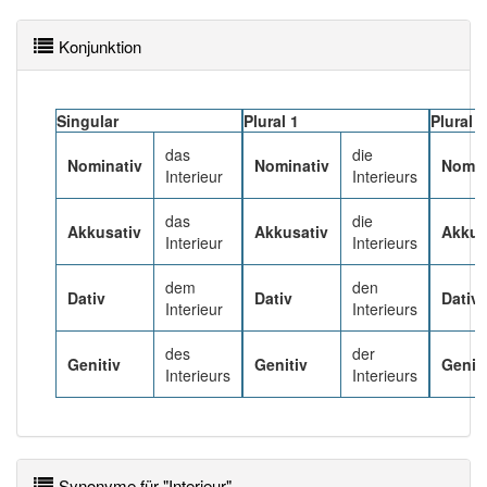
Häufigkeit: 4 von 10
Konjunktion
Wörter mit Endung
-interieur
: 1
Singular
Plural 1
Plural 2
Wörter mit Endung
-interieur
aber mit einem
anderen Artikel
das
: 0
das
die
Nominativ
Nominativ
Nomin
Interieur
Interieurs
85% unserer Spielapp-Nutzer haben den Artikel
das
die
korrekt erraten.
Akkusativ
Akkusativ
Akkus
Interieur
Interieurs
dem
den
Dativ
Dativ
Dativ
Interieur
Interieurs
des
der
Genitiv
Genitiv
Geniti
Interieurs
Interieurs
Synonyme für "Interieur"