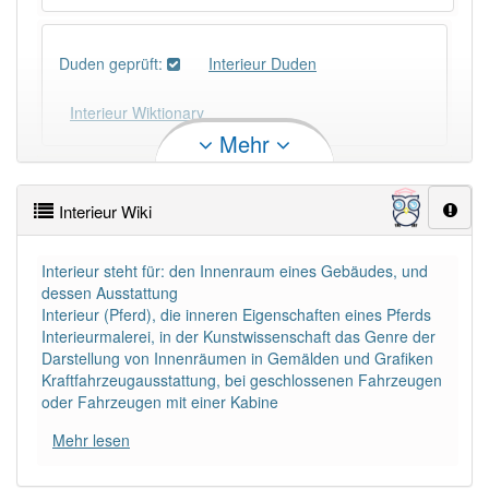
Duden geprüft:
Interieur Duden
Interieur Wiktionary
Mehr
×
Das Wort Interieur ist eine Ausnahme.
Wörter, die mit "-
eur
" enden, haben fast immer
Interieur Wiki
Artikel:
der
.
Interieur steht für: den Innenraum eines Gebäudes, und
DER:
263
dessen Ausstattung
Interieur (Pferd), die inneren Eigenschaften eines Pferds
DIE:
5
Ausnahmen
Beispiele
Interieurmalerei, in der Kunstwissenschaft das Genre der
Darstellung von Innenräumen in Gemälden und Grafiken
DAS:
8
Ausnahmen
Beispiele
Kraftfahrzeugausstattung, bei geschlossenen Fahrzeugen
oder Fahrzeugen mit einer Kabine
Mehr lesen
PowerIndex:
5