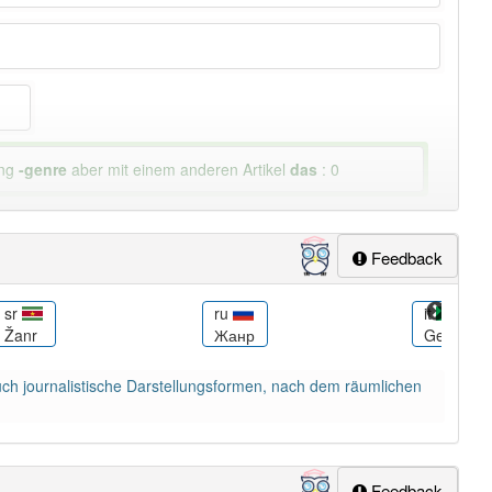
ung
-genre
aber mit einem anderen Artikel
das
: 0
Feedback
sr
ru
it
Žanr
Жанр
Genere (a
uch journalistische Darstellungsformen, nach dem räumlichen
Feedback