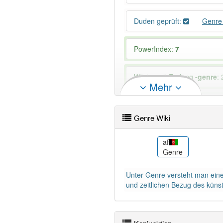
Duden geprüft:
Genre
PowerIndex:
7
Wörter mit Endung
-genre
: 
Mehr
98% unserer Spielapp-Nutzer
Genre Wiki
als
af
Genre
Genre
Unter Genre versteht man eine
und zeitlichen Bezug des künstl