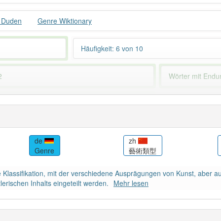
 Duden
Genre Wiktionary
Häufigkeit: 6 von 10
2
Wörter mit End
 haben den Artikel korrekt erraten.
de
zh
Genre
藝術類型
 Klassifikation, mit der verschiedene Ausprägungen von Kunst, aber a
erischen Inhalts eingeteilt werden.
Mehr lesen