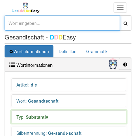
Toggle
navigati
Gesandtschaft -
D
D
D
Easy
Wortinformationen
Definition
Grammatik
Synonym
Wortinformationen
Artikel
:
die
Wort
:
Gesandtschaft
Typ:
Substantiv
Silbentrennung
:
Ge•sandt•schaft