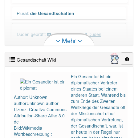
Plural
:
die Gesandtschaften
Duden geprüft:
Gesandtschaft Duden
Mehr
Gesandtschaft Wiktionary
Gesandtschaft Wiki
×
Wörter, die mit "-
schaft
" enden, haben fast immer
Artikel:
die
.
Ein Gesandter ist ein
diplomatischer Vertreter
eines Staates bei einem
DER:
13
Ausnahmen
anderen Staat. Während bis
Beispiele
Author: Unknown
zum Ende des Zweiten
authorUnknown author
DIE:
879
Weltkriegs der Gesandte oft
Lizenz: Creative Commons
der Missionschef einer
DAS:
1
Ausnahmen
Attribution-Share Alike 3.0
Beispiele
diplomatischen Vertretung,
de
der Gesandtschaft, war, ist
Bild:Wikimedia
er heute in der Regel nur
Wortbeschreibung :
PowerIndex:
3