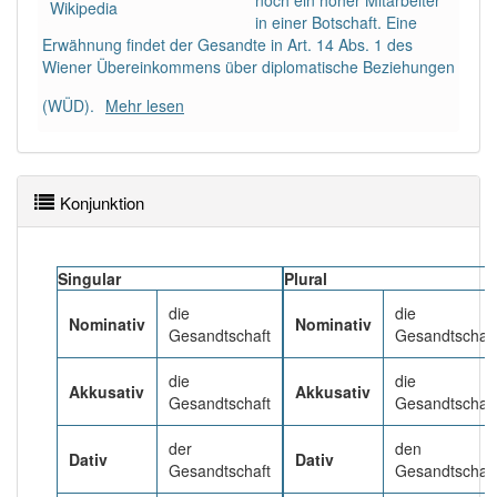
noch ein hoher Mitarbeiter
Wikipedia
in einer Botschaft. Eine
Erwähnung findet der Gesandte in Art. 14 Abs. 1 des
Häufigkeit: 4 von 10
Wiener Übereinkommens über diplomatische Beziehungen
(WÜD).
Mehr lesen
Wörter mit Endung
-gesandtschaft
: 1
Wörter mit Endung
-gesandtschaft
aber mit einem
anderen Artikel
die
: 0
Konjunktion
88% unserer Spielapp-Nutzer haben den Artikel
korrekt erraten.
Singular
Plural
die
die
Nominativ
Nominativ
Gesandtschaft
Gesandtschaf
die
die
Akkusativ
Akkusativ
Gesandtschaft
Gesandtschaf
der
den
Dativ
Dativ
Gesandtschaft
Gesandtschaf