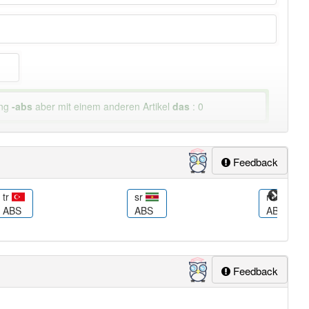
ung
-abs
aber mit einem anderen Artikel
das
: 0
Feedback
tr
sr
ru
ABS
ABS
ABS
Feedback