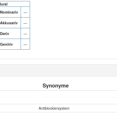
lural
Nominativ
—
Akkusativ
—
Dativ
—
Genitiv
—
Synonyme
Antiblockiersystem