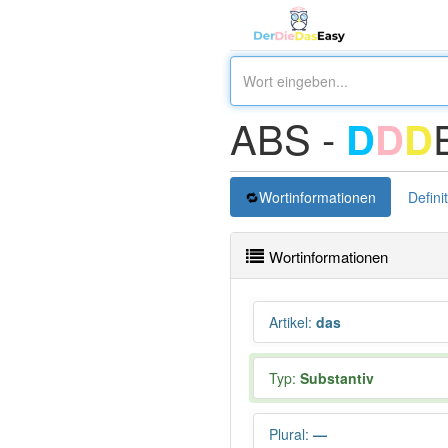
ABS -
D
D
D
Wortinformationen
Defini
Wortinformationen
Artikel
:
das
Typ:
Substantiv
Plural
:
—