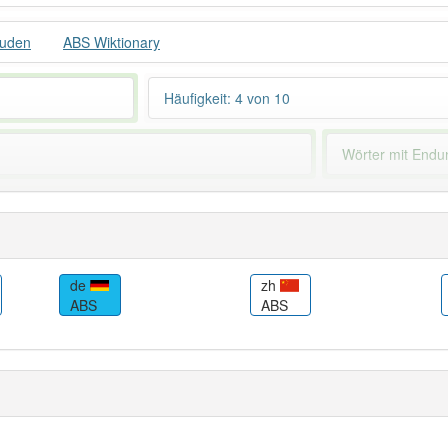
uden
ABS Wiktionary
Häufigkeit: 4 von 10
Wörter mit End
 haben den Artikel korrekt erraten.
de
zh
ABS
ABS