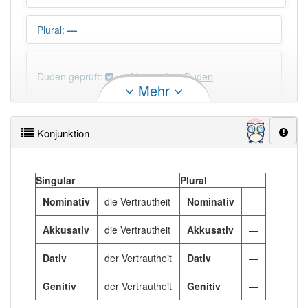
Plural
:
—
Duden geprüft:
Vertrautheit Duden
Mehr
Vertrautheit Wiktionary
Konjunktion
×
Wörter, die mit "-
heit
" enden, haben fast immer
Artikel:
die
.
Singular
Plural
Nominativ
die Vertrautheit
Nominativ
—
DER:
0
DIE:
1 042
Akkusativ
die Vertrautheit
Akkusativ
—
DAS:
8
Ausnahmen
Beispiele
Dativ
der Vertrautheit
Dativ
—
PowerIndex:
11
Genitiv
der Vertrautheit
Genitiv
—