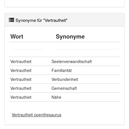
Häufigkeit: 4 von 10
Wörter mit Endung
Synonyme für "Vertrautheit"
-vertrautheit
: 1
Wort
Synonyme
Wörter mit Endung
-vertrautheit
aber mit einem
anderen Artikel
die
: 0
85% unserer Spielapp-Nutzer haben den Artikel
Vertrautheit
Seelenverwandtschaft
korrekt erraten.
Vertrautheit
Familiarität
Vertrautheit
Verbundenheit
Vertrautheit
Gemeinschaft
Vertrautheit
Nähe
Vertrautheit openthesaurus