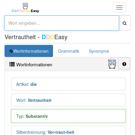
Toggle
navigati
Vertrautheit -
D
D
D
Easy
Wortinformationen
Grammatik
Synonyme
Überset
Wortinformationen
Artikel
:
die
Wort
:
Vertrautheit
Typ:
Substantiv
Silbentrennung
:
Ver•traut•heit