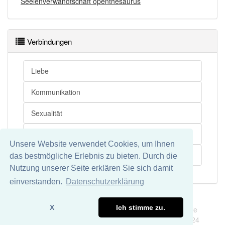
Seelenverwandtschaft openthesaurus
Verbindungen
Liebe
Kommunikation
Sexualität
Intimität
Unsere Website verwendet Cookies, um Ihnen
Spiritualität
das bestmögliche Erlebnis zu bieten. Durch die
Nutzung unserer Seite erklären Sie sich damit
einverstanden.
Datenschutzerklärung
Impressum
Datenschutz
X
Ich stimme zu.
Wir übernehmen keine Garantie und keine Haftung für die
Richtigkeit und Vollständigkeit dieser Seite. DDDEasy 2024