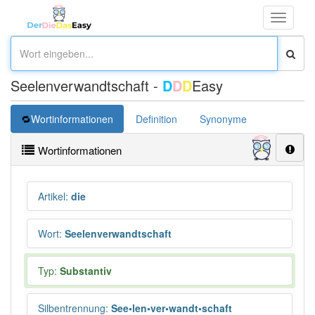
Toggle
navigati
Seelenverwandtschaft -
D
D
D
Easy
Wortinformationen
Definition
Synonyme
Wortinformationen
Artikel
:
die
Wort
:
Seelenverwandtschaft
Typ:
Substantiv
Silbentrennung
:
See•len•ver•wandt•schaft