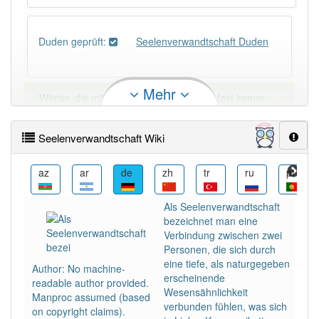
Duden geprüft:
Seelenverwandtschaft Duden
Mehr
×
Wörter, die mit "-
schaft
" enden, haben fast immer
Artikel:
die
.
Seelenverwandtschaft Wiki
DER:
13
Ausnahmen
Beispiele
bcl
az
ar
de
zh
tr
ru
pt
DIE:
879
Als Seelenverwandtschaft
DAS:
1
Ausnahmen
Beispiele
bezeichnet man eine
Verbindung zwischen zwei
Personen, die sich durch
PowerIndex:
3
eine tiefe, als naturgegeben
Author: No machine-
erscheinende
readable author provided.
Wesensähnlichkeit
Häufigkeit: 4 von 10
Manproc assumed (based
verbunden fühlen, was sich
on copyright claims).