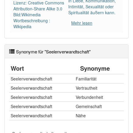
in Liebe, Kommunikation,
Lizenz: Creative Commons
Wörter mit Endung
-seelenverwandtschaft
: 1
Intimität, Sexualität oder
Attribution-Share Alike 3.0
Spiritualität äußern kann.
Bild:Wikimedia
Wortbeschreibung :
Wörter mit Endung
-seelenverwandtschaft
aber mit
Mehr lesen
Wikipedia
einem anderen Artikel
die
: 0
89% unserer Spielapp-Nutzer haben den Artikel
korrekt erraten.
Synonyme für "Seelenverwandtschaft"
Wort
Synonyme
Seelenverwandtschaft
Familiarität
Seelenverwandtschaft
Vertrautheit
Seelenverwandtschaft
Verbundenheit
Seelenverwandtschaft
Gemeinschaft
Seelenverwandtschaft
Nähe