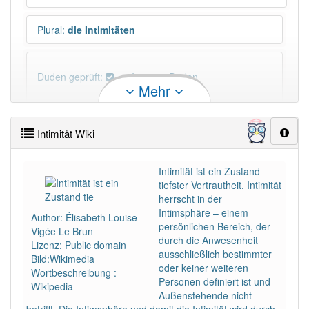
Plural
:
die Intimitäten
Duden geprüft:
Intimität Duden
Mehr
Intimität Wiktionary
Intimität Wiki
PowerIndex:
5
Intimität ist ein Zustand
tiefster Vertrautheit. Intimität
Häufigkeit: 4 von 10
herrscht in der
Intimsphäre – einem
Author: Élisabeth Louise
Wörter mit Endung
-intimität
: 1
persönlichen Bereich, der
Vigée Le Brun
durch die Anwesenheit
Lizenz: Public domain
ausschließlich bestimmter
Bild:Wikimedia
Wörter mit Endung
-intimität
aber mit einem anderen
oder keiner weiteren
Wortbeschreibung :
Artikel
die
: 0
Personen definiert ist und
Wikipedia
Außenstehende nicht