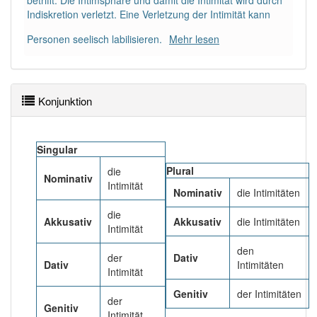
betrifft. Die Intimsphäre und damit die Intimität wird durch
Das Wort wird häufig verwendet im Bereich
Indiskretion verletzt. Eine Verletzung der Intimität kann
bildungssprachlich
Personen seelisch labilisieren.
Mehr lesen
90% unserer Spielapp-Nutzer haben den Artikel
korrekt erraten.
Konjunktion
Singular
Plural
die
Nominativ
Intimität
Nominativ
die Intimitäten
die
Akkusativ
Akkusativ
die Intimitäten
Intimität
den
der
Dativ
Dativ
Intimitäten
Intimität
Genitiv
der Intimitäten
der
Genitiv
Intimität