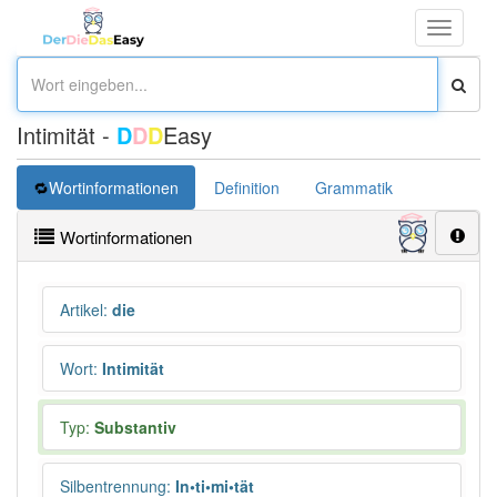
Toggle
navigati
Intimität -
D
D
D
Easy
Wortinformationen
Definition
Grammatik
Synonym
Wortinformationen
Artikel
:
die
Wort
:
Intimität
Typ:
Substantiv
Silbentrennung
:
In•ti•mi•tät