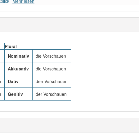
blick
Mehr lesen
Plural
u
Nominativ
die Vorschauen
u
Akkusativ
die Vorschauen
u
Dativ
den Vorschauen
u
Genitiv
der Vorschauen