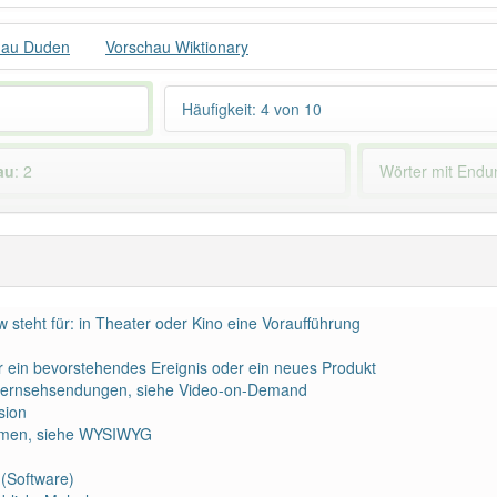
hau Duden
Vorschau Wiktionary
Häufigkeit: 4 von 10
au
: 2
Wörter mit End
 haben den Artikel korrekt erraten.
 steht für: in Theater oder Kino eine Voraufführung
r ein bevorstehendes Ereignis oder ein neues Produkt
e Fernsehsendungen, siehe Video-on-Demand
sion
emen, siehe WYSIWYG
 (Software)