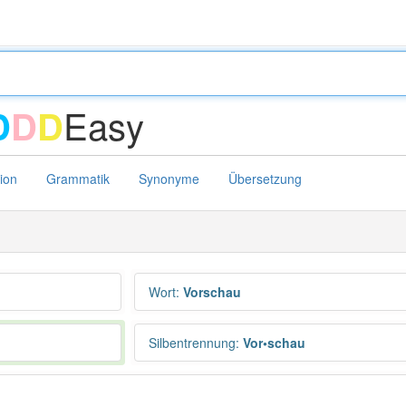
Easy
D
D
D
tion
Grammatik
Synonyme
Übersetzung
Wort
:
Vorschau
Silbentrennung
:
Vor•schau