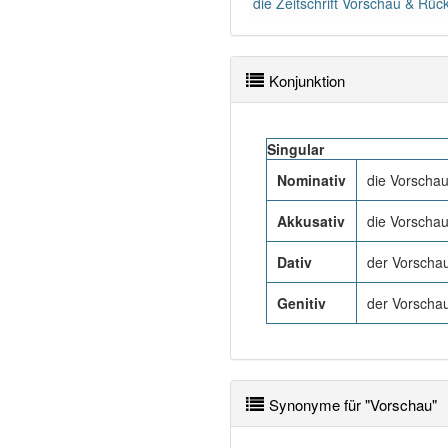
die Zeitschrift Vorschau & Rück
Konjunktion
Singular
Nominativ
die Vorscha
Akkusativ
die Vorscha
Dativ
der Vorscha
Genitiv
der Vorscha
Synonyme für "Vorschau"