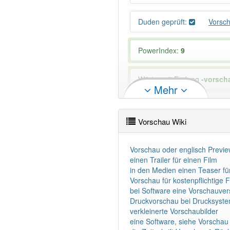
Duden geprüft:
Vorsc
PowerIndex:
9
Wörter mit Endung
-vorsch
Mehr
97% unserer Spielapp-Nutzer
Vorschau Wiki
Vorschau oder englisch Preview
einen Trailer für einen Film
in den Medien einen Teaser fü
Vorschau für kostenpflichtig
bei Software eine Vorschauver
Druckvorschau bei Drucksyst
verkleinerte Vorschaubilder
eine Software, siehe Vorschau