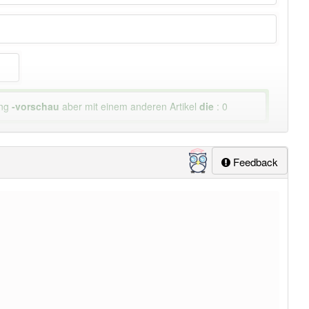
ung
-vorschau
aber mit einem anderen Artikel
die
: 0
Feedback