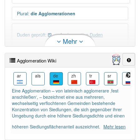
Plural
:
die Agglomerationen
Duden geprüft:
Agglomeration Duden
Mehr
Agglomeration Wiktionary
Agglomeration Wiki
×
Wörter, die mit "-
ion
" enden, haben fast immer
Artikel:
die
.
az
ar
als
de
zh
tr
sr
ru
Eine Agglomeration – von lateinisch agglomerare ‚fest
DER:
21
Ausnahmen
anschließen‘, – bezeichnet eine aus mehreren,
Beispiele
wechselseitig verflochtenen Gemeinden bestehende
DIE:
2 809
Konzentration von Siedlungen, die sich gegenüber ihrer
Umgebung durch eine höhere Siedlungsdichte und einen
DAS:
114
Ausnahmen
Beispiele
höheren Siedlungsflächenanteil auszeichnet.
Mehr lesen
PowerIndex:
3