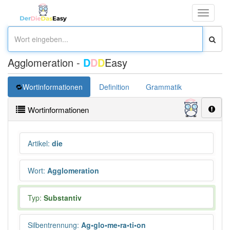
Toggle
navigati
Agglomeration -
D
D
D
Easy
Wortinformationen
Definition
Grammatik
Synonym
Wortinformationen
Artikel
:
die
Wort
:
Agglomeration
Typ:
Substantiv
Silbentrennung
:
Ag•glo•me•ra•ti•on