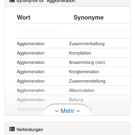
Synonyme für "Agglomeration"
Wort
Synonyme
Agglomeration
Zusammenballung
Agglomeration
Kompilation
Agglomeration
Ansammlung (von)
Agglomeration
Konglomeration
Agglomeration
Zusammenstellung
Agglomeration
Akkumulation
Agglomeration
Ballung
Agglomeration
Aggregation
Mehr
Agglomeration
Konglomerat
Agglomeration
Häufung
Verbindungen