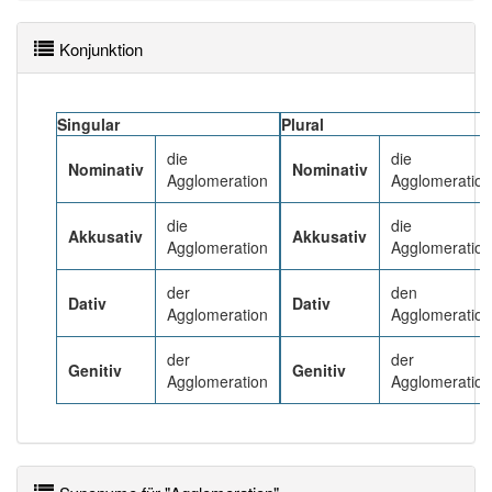
Häufigkeit: 4 von 10
Konjunktion
Wörter mit Endung
-agglomeration
: 1
Singular
Plural
die
die
Wörter mit Endung
-agglomeration
aber mit einem
Nominativ
Nominativ
Agglomeration
Agglomeratio
anderen Artikel
die
: 0
die
die
Akkusativ
Akkusativ
81% unserer Spielapp-Nutzer haben den Artikel
Agglomeration
Agglomeratio
korrekt erraten.
der
den
Dativ
Dativ
Agglomeration
Agglomeratio
der
der
Genitiv
Genitiv
Agglomeration
Agglomeratio