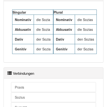
Häufigkeit: 4 von 10
Singular
Plural
Nominativ
die Sozia
Nominativ
die Sozias
Wörter mit Endung
-sozia
: 1
Akkusativ
die Sozia
Akkusativ
die Sozias
Wörter mit Endung
-sozia
aber mit einem anderen
Dativ
der Sozia
Dativ
den Sozias
Artikel
die
: 0
Genitiv
der Sozia
Genitiv
der Sozias
96% unserer Spielapp-Nutzer haben den Artikel
korrekt erraten.
Verbindungen
Praxis
Sozius