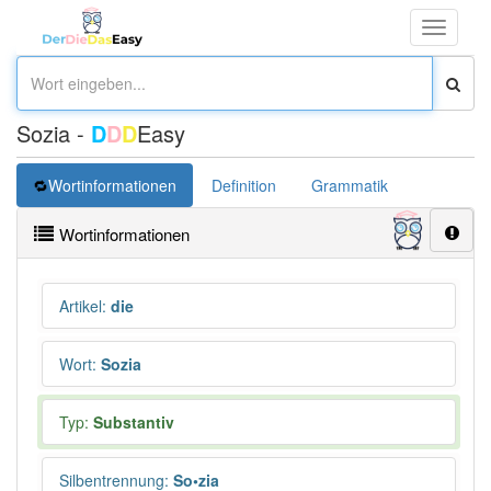
Toggle
navigati
Sozia -
D
D
D
Easy
Wortinformationen
Definition
Grammatik
Wortinformationen
Artikel
:
die
Wort
:
Sozia
Typ:
Substantiv
Silbentrennung
:
So•zia