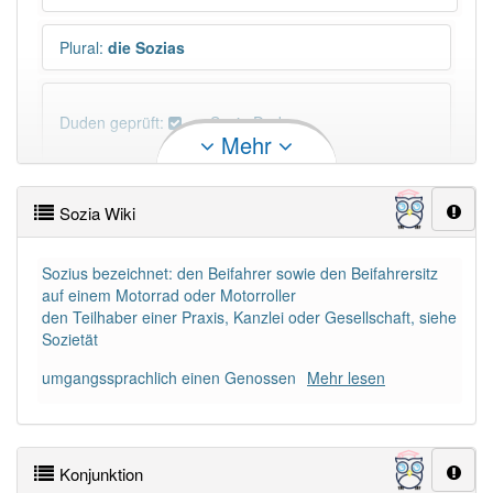
Plural
:
die Sozias
Duden geprüft:
Sozia Duden
Mehr
Sozia Wiktionary
Sozia Wiki
×
Wörter, die mit "-
a
" enden, haben fast immer
Artikel:
die
.
Sozius bezeichnet: den Beifahrer sowie den Beifahrersitz
auf einem Motorrad oder Motorroller
den Teilhaber einer Praxis, Kanzlei oder Gesellschaft, siehe
DER:
271
Ausnahmen
Sozietät
Beispiele
umgangssprachlich einen Genossen
DIE:
1 721
Mehr lesen
DAS:
459
Ausnahmen
Beispiele
Konjunktion
PowerIndex:
3