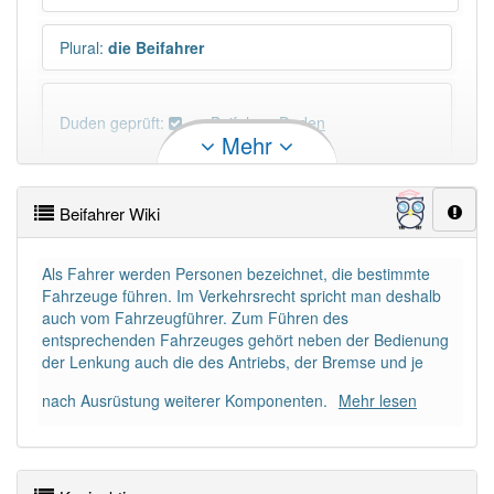
Plural
:
die Beifahrer
Duden geprüft:
Beifahrer Duden
Mehr
Beifahrer Wiktionary
Beifahrer Wiki
×
Wörter, die mit "-
rer
" enden, haben fast immer
Artikel:
der
.
Als Fahrer werden Personen bezeichnet, die bestimmte
Fahrzeuge führen. Im Verkehrsrecht spricht man deshalb
auch vom Fahrzeugführer. Zum Führen des
DER:
683
entsprechenden Fahrzeuges gehört neben der Bedienung
DIE:
0
der Lenkung auch die des Antriebs, der Bremse und je
DAS:
1
Ausnahmen
Beispiele
nach Ausrüstung weiterer Komponenten.
Mehr lesen
Schimpfwort
:
Ja