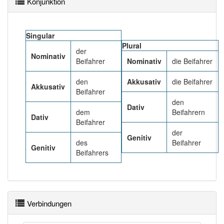
Konjunktion
PowerIndex:
9
Häufigkeit: 4 von 10
Singular
Plural
der
Nominativ
Wörter mit Endung
Beifahrer
-beifahrer
: 1
Nominativ
die Beifahrer
den
Akkusativ
die Beifahrer
Akkusativ
Wörter mit Endung
-beifahrer
aber mit einem
Beifahrer
anderen Artikel
der
: 0
den
Dativ
dem
Beifahrern
Dativ
Beifahrer
88% unserer Spielapp-Nutzer haben den Artikel
der
korrekt erraten.
Genitiv
des
Beifahrer
Genitiv
Beifahrers
Verbindungen