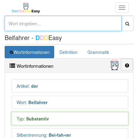
Toggle
navigati
Beifahrer -
D
D
D
Easy
Wortinformationen
Definition
Grammatik
Übersetz
Wortinformationen
Artikel
:
der
Wort
:
Beifahrer
Typ:
Substantiv
Silbentrennung
:
Bei•fah•rer