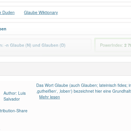
e Duden
Glaube Wiktionary
ben
n: -n Glaube (N) und Glauben (D)
PowerIndex:
2 7
Wörter mit Endung
-glaube
: 29
aber mit einem anderen Artikel
der
: 0
88% unserer Spie
Das Wort Glaube (auch Glauben; lateinisch fides; in
‚gutheißen‘, ‚loben‘) bezeichnet hier eine Grundha
Author: Luis
Mehr lesen
Salvador
ribution-Share
a