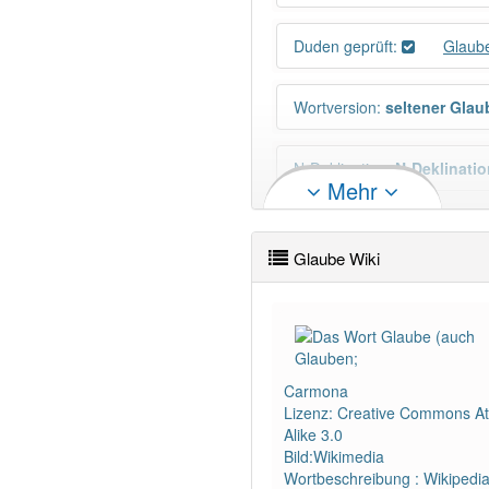
Duden geprüft:
Glaub
Wortversion
:
seltener Glau
N-Deklination
:
N-Deklinatio
Mehr
Häufigkeit: 6 von 10
Glaube Wiki
Wörter mit Endung
-glaube
Carmona
Lizenz: Creative Commons Att
Alike 3.0
Bild:Wikimedia
Wortbeschreibung : Wikipedi