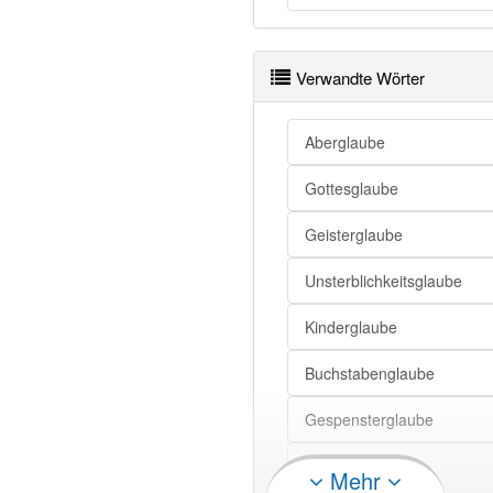
Glaube
Glaube
Verwandte Wörter
Glaube openthesaurus
Aberglaube
Gottesglaube
Geisterglaube
Unsterblichkeitsglaube
Kinderglaube
Buchstabenglaube
Gespensterglaube
Teufelsglaube
Mehr