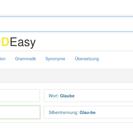
Easy
D
D
tion
Grammatik
Synonyme
Übersetzung
Wort
:
Glaube
Silbentrennung
:
Glau•be