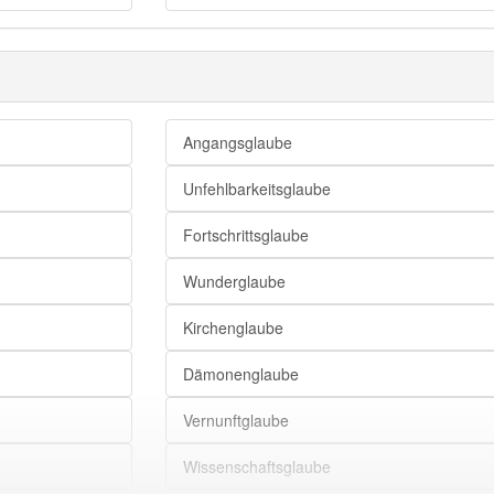
Religion
Kirche
Angangsglaube
Unfehlbarkeitsglaube
Fortschrittsglaube
Wunderglaube
Kirchenglaube
Dämonenglaube
Vernunftglaube
Wissenschaftsglaube