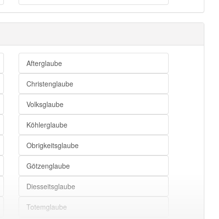
Afterglaube
Christenglaube
Volksglaube
Köhlerglaube
Obrigkeitsglaube
Götzenglaube
Diesseitsglaube
Totemglaube