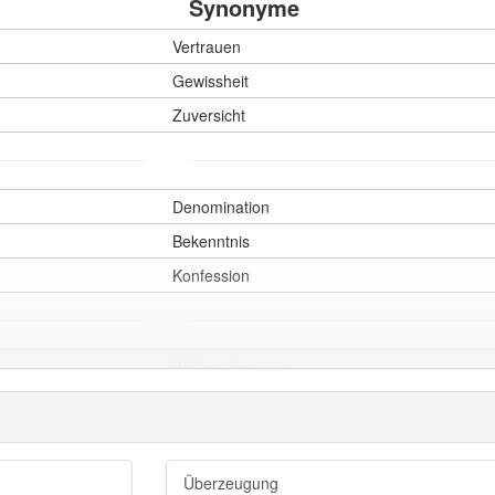
Synonyme
Vertrauen
Gewissheit
Zuversicht
Denomination
Bekenntnis
Konfession
Weltanschauung
religiöse Überzeugung
Glaubensrichtung
Glauben
Überzeugung