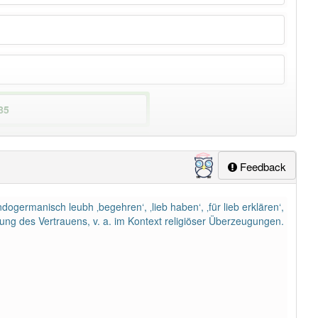
85
Feedback
lapp-Nutzer haben den Artikel korrekt erraten.
dogermanisch leubh ‚begehren‘, ‚lieb haben‘, ‚für lieb erklären‘,
ltung des Vertrauens, v. a. im Kontext religiöser Überzeugungen.