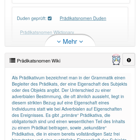
Duden geprüft:
Prädikatsnomen Duden
Prädikatsnomen Wiktionary
Mehr
PowerIndex:
3
Prädikatsnomen Wiki
Häufigkeit: 2 von 10
Als Prädikativum bezeichnet man in der Grammatik einen
Begleiter des Prädikats, der eine Eigenschaft des Subjekts
Wörter mit Endung
-prädikatsnomen
: 1
oder des Objekts angibt. Der Unterschied zu einer
adverbialen Bestimmung, die oft ähnlich aussieht, liegt in
Wörter mit Endung
-prädikatsnomen
aber mit einem
diesem strikten Bezug auf eine Eigenschaft eines
anderen Artikel
das
: 0
Individuums statt wie bei Adverbialen auf Eigenschaften
des Ereignisses. Es gibt „primäre“ Prädikativa, die
obligatorisch sind und einen wesentlichen Teil des Inhalts
Das Wort wird häufig verwendet im Bereich
zu einem Prädikat beitragen, sowie „sekundäre“
Sprachwissenschaft
Prädikativa, die in einem bereits vollständigen Satz frei