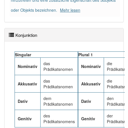
hinzutreten und eine zusätzliche Eigenschaft des Subjekts
85% unserer Spielapp-Nutzer haben den Artikel
oder Objekts bezeichnen.
Mehr lesen
korrekt erraten.
Konjunktion
Singular
Plural 1
das
die
Nominativ
Nominativ
Prädikatsnomen
Prädikatsn
das
die
Akkusativ
Akkusativ
Prädikatsnomen
Prädikatsn
dem
den
Dativ
Dativ
Prädikatsnomen
Prädikatsn
des
der
Genitiv
Genitiv
Prädikatsnomens
Prädikatsn