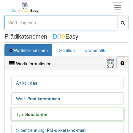
Toggle
navigati
Prädikatsnomen -
D
D
D
Easy
Wortinformationen
Definition
Grammatik
Übersetz
Wortinformationen
Artikel
:
das
Wort
:
Prädikatsnomen
Typ:
Substantiv
Silbentrennung
:
Prä•di•kats•no•men