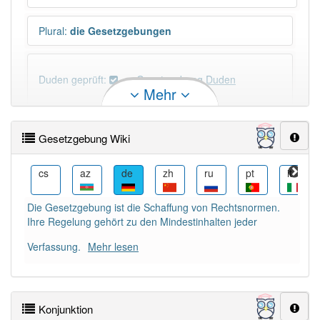
Plural
:
die Gesetzgebungen
Duden geprüft:
Gesetzgebung Duden
Mehr
Gesetzgebung Wiktionary
Gesetzgebung Wiki
×
Wörter, die mit "-
ung
" enden, haben fast immer
Artikel:
die
.
sk
cs
az
de
zh
ru
pt
it
Die Gesetzgebung ist die Schaffung von Rechtsnormen.
DER:
127
Ausnahmen
Ihre Regelung gehört zu den Mindestinhalten jeder
Beispiele
DIE:
11 043
Verfassung.
Mehr lesen
DAS:
2
Ausnahmen
Beispiele
Konjunktion
PowerIndex:
163