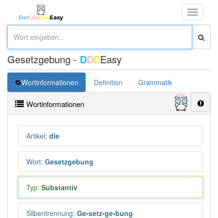
Toggle
navigati
Gesetzgebung -
D
D
D
Easy
Wortinformationen
Definition
Grammatik
Synonym
Wortinformationen
Artikel
:
die
Wort
:
Gesetzgebung
Typ:
Substantiv
Silbentrennung
:
Ge•setz•ge•bung