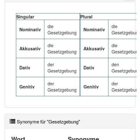
Häufigkeit: 6 von 10
Singular
Plural
die
die
Nominativ
Nominativ
Wörter mit Endung
-gesetzgebung
: 9
Gesetzgebung
Gesetzgebun
die
die
Wörter mit Endung
-gesetzgebung
aber mit einem
Akkusativ
Akkusativ
Gesetzgebung
Gesetzgebun
anderen Artikel
die
: 0
der
den
Dativ
Dativ
84% unserer Spielapp-Nutzer haben den Artikel
Gesetzgebung
Gesetzgebun
korrekt erraten.
der
der
Genitiv
Genitiv
Gesetzgebung
Gesetzgebun
Synonyme für "Gesetzgebung"
Wort
Synonyme