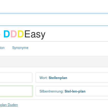
-
Easy
D
D
D
tion
Synonyme
Wort
:
Stellenplan
Silbentrennung
:
Stel•len•plan
nplan Duden