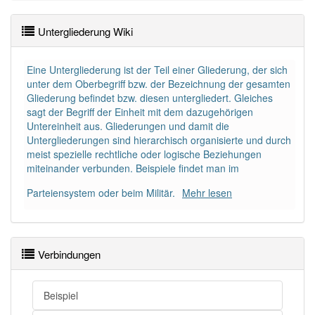
PowerIndex:
5
Untergliederung Wiki
Häufigkeit: 4 von 10
Eine Untergliederung ist der Teil einer Gliederung, der sich
unter dem Oberbegriff bzw. der Bezeichnung der gesamten
Gliederung befindet bzw. diesen untergliedert. Gleiches
Wörter mit Endung
-untergliederung
: 2
sagt der Begriff der Einheit mit dem dazugehörigen
Untereinheit aus. Gliederungen und damit die
Wörter mit Endung
-untergliederung
aber mit einem
Untergliederungen sind hierarchisch organisierte und durch
anderen Artikel
die
: 0
meist spezielle rechtliche oder logische Beziehungen
miteinander verbunden. Beispiele findet man im
94% unserer Spielapp-Nutzer haben den Artikel
Parteiensystem oder beim Militär.
Mehr lesen
korrekt erraten.
Verbindungen
Beispiel