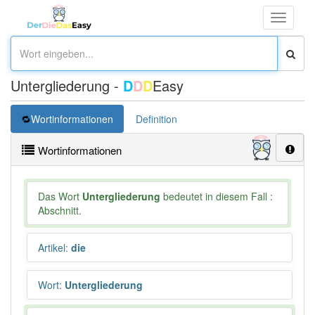
Toggle
navigati
Untergliederung -
D
D
D
Easy
Wortinformationen
Definition
Wortinformationen
Das Wort
Untergliederung
bedeutet in diesem Fall :
Abschnitt.
Artikel
:
die
Wort
:
Untergliederung