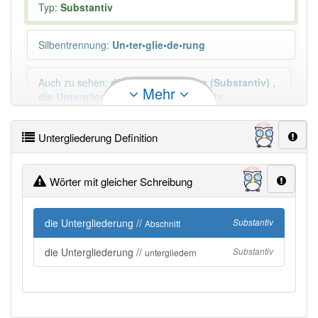
Typ:
Substantiv
Silbentrennung
:
Un•ter•glie•de•rung
Auch zu sehen
:
die
Untergliederung
(Substantiv)
,
Mehr
die
Untergliederung
(Substantiv)
Mehr
Untergliederung Definition
Duden geprüft:
Untergliederung Duden
Wörter mit gleicher Schreibung
×
Wörter, die mit "-
ung
" enden, haben fast immer
Artikel:
die
.
die Untergliederung //
Substantiv
Abschnitt
die Untergliederung //
DER:
127
Ausnahmen
Substantiv
untergliedern
Beispiele
DIE:
11 043
DAS:
2
Ausnahmen
Beispiele