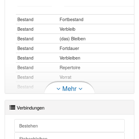
Bestand
Fortbestand
Bestand
Verbleib
Bestand
(das) Bleiben
Bestand
Fortdauer
Bestand
Verbleiben
Bestand
Repertoire
Bestand
Vorrat
Bestand
Auswahl
Mehr
Bestand
Fundus
Bestand
Sammlung
Verbindungen
Bestand
Grundstock
Bestehen
Stehenbleiben