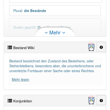
Plural
:
die Bestände
Duden geprüft:
Bestand Duden
Mehr
Bestand Wiktionary
Bestand Wiki
×
Wörter, die mit "-
tand
" enden, haben fast immer
Artikel:
der
.
Bestand bezeichnet den Zustand des Bestehens, oder
Stehenbleibens, besonders aber, die ununterbrochene und
unverletzte Fortdauer einer Sache oder eines Rechtes.
DER:
356
DIE:
0
Mehr lesen
DAS:
0
PowerIndex:
1 021
Konjunktion
Häufigkeit: 6 von 10