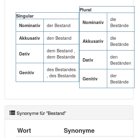
Plural
Wörter mit Endung
-bestand
: 34
Singular
die
Nominativ
Nominativ
der Bestand
Bestände
Wörter mit Endung
-bestand
aber mit einem anderen
Artikel
der
: 0
Akkusativ
den Bestand
die
Akkusativ
Bestände
dem Bestand ,
92% unserer Spielapp-Nutzer haben den Artikel
Dativ
dem Bestande
den
korrekt erraten.
Dativ
Beständen
des Bestandes
Genitiv
, des Bestands
der
Genitiv
Bestände
Synonyme für "Bestand"
Wort
Synonyme