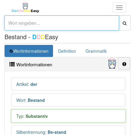
Toggle
navigati
Bestand -
D
D
D
Easy
Wortinformationen
Definition
Grammatik
Synonym
Wortinformationen
Artikel
:
der
Wort
:
Bestand
Typ:
Substantiv
Silbentrennung
:
Be•stand