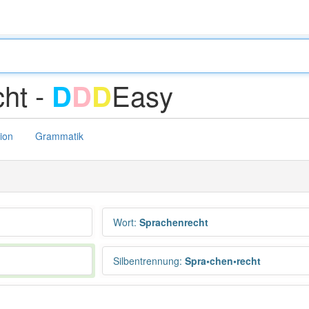
ht -
Easy
D
D
D
tion
Grammatik
Wort
:
Sprachenrecht
Silbentrennung
:
Spra•chen•recht