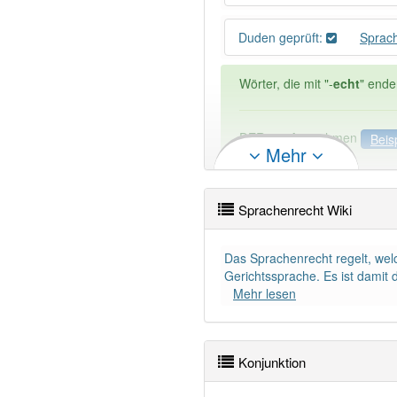
Duden geprüft:
Sprac
Wörter, die mit "-
echt
" ende
DER:
37
Ausnahmen
Beis
Mehr
DIE:
0
DAS:
309
Sprachenrecht Wiki
PowerIndex:
2
Das Sprachenrecht regelt, we
Wörter mit Endung
-sprach
Gerichtssprache. Es ist damit 
Mehr lesen
82% unserer Spielapp-Nutzer
Konjunktion