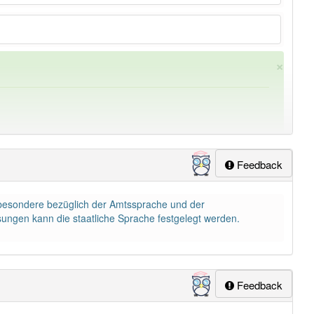
×
Feedback
sbesondere bezüglich der Amtssprache und der
ung
-sprachenrecht
aber mit einem anderen Artikel
das
: 0
ssungen kann die staatliche Sprache festgelegt werden.
Feedback