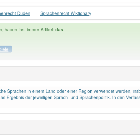
henrecht Duden
Sprachenrecht Wiktionary
n, haben fast immer Artikel:
das
.
piele
Häufigkeit: 2 von 10
lche Sprachen in einem Land oder einer Region verwendet werden, in
enrecht
: 1
Wörter mit End
das Ergebnis der jeweiligen Sprach- und Sprachenpolitik. In den Verfa
 haben den Artikel korrekt erraten.