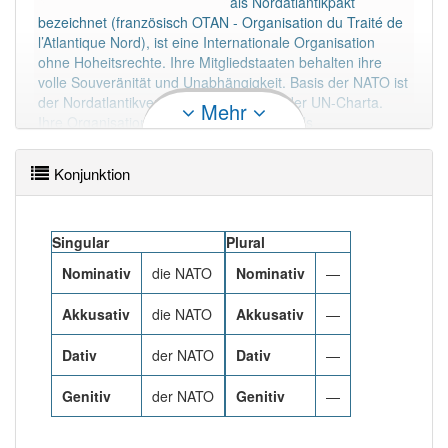
als Nordatlantikpakt
Artikel: 4
bezeichnet (französisch OTAN - Organisation du Traité de
l’Atlantique Nord), ist eine Internationale Organisation
87% unserer Spielapp-Nutzer haben den Artikel
ohne Hoheitsrechte. Ihre Mitgliedstaaten behalten ihre
korrekt erraten.
volle Souveränität und Unabhängigkeit. Basis der NATO ist
der Nordatlantikvertrag nach Artikel 51 der UN-Charta.
Mehr
Ihre Organisation versteht sich nicht nur als
Verteidigungsbündnis, sondern auch als militärisch-
politische Organisation von 29 europäischen und
Konjunktion
nordamerikanischen Mitgliedstaaten mit dem Ziel eigener
Sicherheit und weltweiter Stabilität.
Mehr lesen
Singular
Plural
Nominativ
die NATO
Nominativ
—
Akkusativ
die NATO
Akkusativ
—
Dativ
der NATO
Dativ
—
Genitiv
der NATO
Genitiv
—