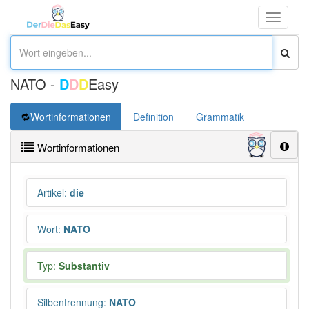
Toggle
navigati
NATO -
D
D
D
Easy
Wortinformationen
Definition
Grammatik
Synonym
Wortinformationen
Artikel
:
die
Wort
:
NATO
Typ:
Substantiv
Silbentrennung
:
NATO