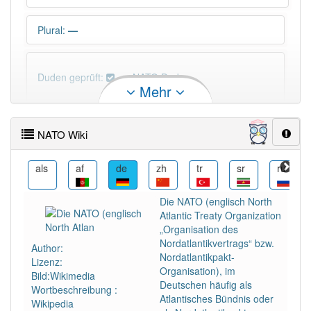
Plural
:
—
Duden geprüft:
NATO Duden
Mehr
NATO Wiktionary
NATO Wiki
Wortversion
:
Nato
als
af
de
zh
tr
sr
ru
ro
PowerIndex:
2
Die NATO (englisch North
Atlantic Treaty Organization
Häufigkeit: 6 von 10
„Organisation des
Nordatlantikvertrags“ bzw.
Author:
Nordatlantikpakt-
Lizenz:
Wörter mit Endung
-nato
: 1
Organisation), im
Bild:Wikimedia
Deutschen häufig als
Wortbeschreibung :
Atlantisches Bündnis oder
Wörter mit Endung
-nato
aber mit einem anderen
Wikipedia