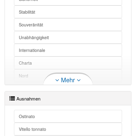
Stabilität
Souveränität
Unabhängigkeit
Internationale
Charta
Nord
Mehr
Nordatlantikpakt
Ausnahmen
Mitgliedstaat
Hoheitsrecht
Ostinato
Verteidigungsbündnis
Vitello tonnato