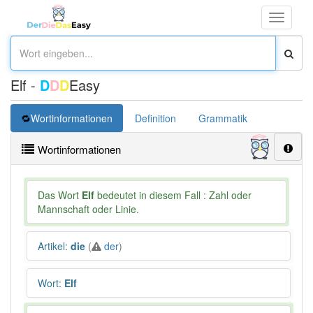
Toggle
navigati
Elf -
D
D
D
Easy
Wortinformationen
Definition
Grammatik
Synonym
Wortinformationen
Das Wort
Elf
bedeutet in diesem Fall : Zahl oder
Mannschaft oder Linie.
Artikel
:
die
(
der
)
Wort
:
Elf