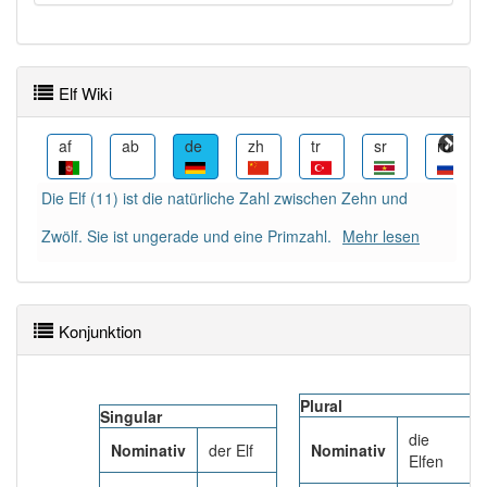
Wörter mit Endung
-elf
: 10
Elf Wiki
Wörter mit Endung
-elf
aber mit einem anderen
Artikel: 9
am
af
ab
de
zh
tr
sr
ru
80% unserer Spielapp-Nutzer haben den Artikel
Die Elf (11) ist die natürliche Zahl zwischen Zehn und
korrekt erraten.
Zwölf. Sie ist ungerade und eine Primzahl.
Mehr lesen
Konjunktion
Plural
Singular
die
Nominativ
der Elf
Nominativ
Elfen