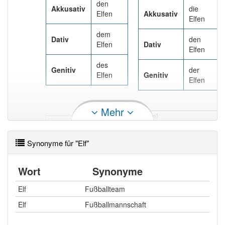
den
Akkusativ
die
Elfen
Akkusativ
Elfen
dem
Dativ
den
Elfen
Dativ
Elfen
des
Genitiv
der
Elfen
Genitiv
Elfen
Mehr
Plural
Singular
die
Nominativ
der Elf
Nominativ
Elfen
Synonyme für "Elf"
den
Akkusativ
die
Elfen
Akkusativ
Wort
Synonyme
Elfen
dem
Elf
Fußballteam
Dativ
den
Elfen
Dativ
Elfen
Elf
Fußballmannschaft
des
Genitiv
der