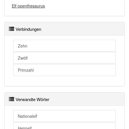
Elfen
Genitiv
Elfen
Elf openthesaurus
Singular
Plural
Verbindungen
Nominativ
die Elf
Nominativ
die Elfen
Zehn
Akkusativ
die Elf
Akkusativ
die Elfen
Zwölf
Dativ
der Elf
Dativ
den Elfen
Primzahl
Genitiv
der Elf
Genitiv
der Elfen
Verwandte Wörter
Nationalelf
Heimelf