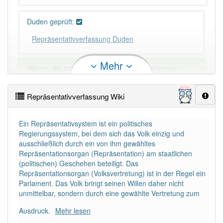
Duden geprüft:
Repräsentativverfassung Duden
Mehr
×
Wörter, die mit "-
ung
" enden, haben fast immer
Artikel:
die
.
Repräsentativverfassung Wiki
DER:
127
Ausnahmen
Beispiele
Ein Repräsentativsystem ist ein politisches
DIE:
11 043
Regierungssystem, bei dem sich das Volk einzig und
ausschließlich durch ein von ihm gewähltes
DAS:
2
Ausnahmen
Beispiele
Repräsentationsorgan (Repräsentation) am staatlichen
(politischen) Geschehen beteiligt. Das
Repräsentationsorgan (Volksvertretung) ist in der Regel ein
PowerIndex:
3
Parlament. Das Volk bringt seinen Willen daher nicht
unmittelbar, sondern durch eine gewählte Vertretung zum
Häufigkeit: 2 von 10
Ausdruck.
Mehr lesen