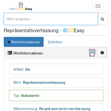
Toggle
navigati
Repräsentativverfassung -
D
D
D
Easy
Wortinformationen
Definition
Wortinformationen
Artikel
:
die
Wort
:
Repräsentativverfassung
Typ:
Substantiv
Silbentrennung
:
Re•prä•sen•ta•tiv•ver•fas•sung