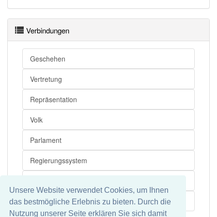
Wörter mit Endung
-repräsentativverfassung
: 1
Verbindungen
Wörter mit Endung
-repräsentativverfassung
aber
mit einem anderen Artikel
die
: 0
Geschehen
Das Wort wird häufig verwendet im Bereich
Politik
Vertretung
99% unserer Spielapp-Nutzer haben den Artikel
Repräsentation
korrekt erraten.
Volk
Parlament
Regierungssystem
Repräsentativsystem
Unsere Website verwendet Cookies, um Ihnen
Volksvertretung
das bestmögliche Erlebnis zu bieten. Durch die
Nutzung unserer Seite erklären Sie sich damit