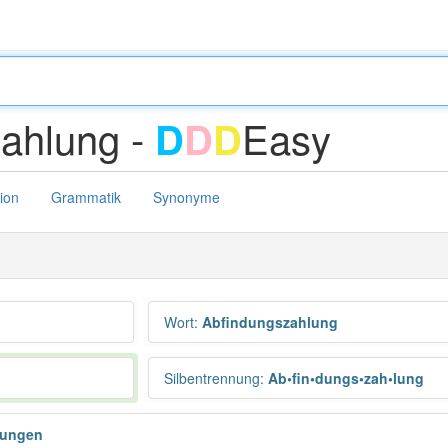
ahlung -
Easy
D
D
D
tion
Grammatik
Synonyme
Wort
:
Abfindungszahlung
Silbentrennung
:
Ab•fin•dungs•zah•lung
lungen