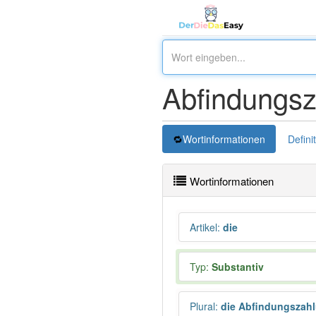
Abfindungsz
Wortinformationen
Defini
Wortinformationen
Artikel
:
die
Typ:
Substantiv
Plural
:
die Abfindungszah