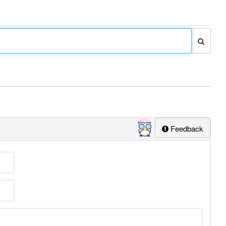
Feedback