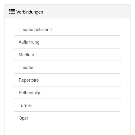
Verbindungen
Theaterzeitschrift
Aufführung
Medium
Theater
Repertoire
Reihenfolge
Turnier
Oper