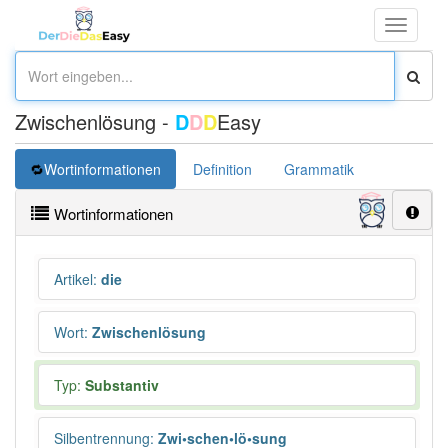
Toggle
navigati
Zwischenlösung -
D
D
D
Easy
Wortinformationen
Definition
Grammatik
Synonym
Wortinformationen
Artikel
:
die
Wort
:
Zwischenlösung
Typ:
Substantiv
Silbentrennung
:
Zwi•schen•lö•sung