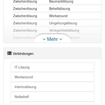
Zwischenlösung
Baumarktlösung
Zwischenlösung
Behelfslösung
Zwischenlösung
Workaround
Zwischenlösung
Umgehungslösung
Zwischenlösung
Verlegenheitslösung
Zwischenlösung
aus der Not geboren
Mehr
Zwischenlösung
Notbehelf
Zwischenlösung
Provisorium
Verbindungen
Zwischenlösung
Notlösung
Zwischenlösung
Übergangslösung
IT-Lösung
Zwischenlösung
provisorische Lösung
Workaround
Zwischenlösung
Interimslösung
Interimslösung
Zwischenlösung openthesaurus
Notbehelf