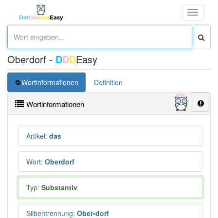
Toggle
navigati
Oberdorf -
D
D
D
Easy
Wortinformationen
Definition
Wortinformationen
Artikel
:
das
Wort
:
Oberdorf
Typ:
Substantiv
Silbentrennung
:
Ober•dorf