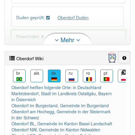
Duden geprüft:
Oberdorf Duden
PowerIndex:
3
Mehr
Häufigkeit: 4 von 10
Oberdorf Wiki
Wörter mit Endung
-oberdorf
: 1
ceb
br
als
de
ru
ro
pt
pl
Wörter mit Endung
-oberdorf
aber mit einem
Oberdorf heißen folgende Orte: in Deutschland
anderen Artikel
das
: 0
Marktoberdorf, Stadt im Landkreis Ostallgäu, Bayern
in Österreich
Oberdorf im Burgenland, Gemeinde im Burgenland
96% unserer Spielapp-Nutzer haben den Artikel
Oberdorf am Hochegg, Gemeinde in der Steiermark
korrekt erraten.
in der Schweiz
Oberdorf BL, Gemeinde im Kanton Basel-Landschaft
Oberdorf NW, Gemeinde im Kanton Nidwalden