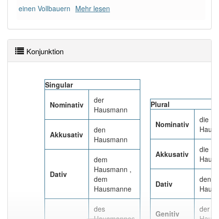
89% unserer Spielapp-Nutzer haben den Artikel
einen Vollbauern
Mehr lesen
korrekt erraten.
Konjunktion
Singular
der
Plural
Nominativ
Hausmann
die
Nominativ
Haus
den
Akkusativ
Hausmann
die
Akkusativ
Haus
dem
Hausmann ,
Dativ
dem
den
Dativ
Hausmanne
Haus
des
der
Genitiv
Hausmannes
Haus