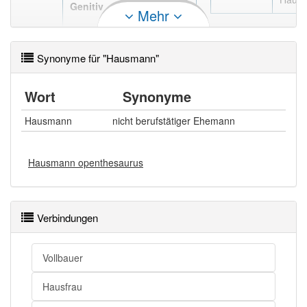
Genitiv
Mehr
, des
Hausmanns
Synonyme für "Hausmann"
Wort
Synonyme
Hausmann
nicht berufstätiger Ehemann
Hausmann openthesaurus
Verbindungen
Vollbauer
Hausfrau