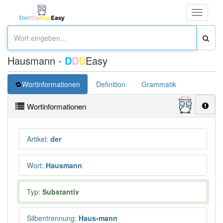
Toggle
navigati
Hausmann -
D
D
D
Easy
Wortinformationen
Definition
Grammatik
Synonym
Wortinformationen
Artikel
:
der
Wort
:
Hausmann
Typ:
Substantiv
Silbentrennung
:
Haus•mann