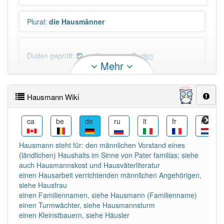
Plural
:
die Hausmänner
Duden geprüft:
Hausmann Duden
Mehr
Hausmann Wiktionary
Hausmann Wiki
PowerIndex:
5
cs
ca
be
de
ru
it
fr
nl
Häufigkeit: 4 von 10
Hausmann steht für: den männlichen Vorstand eines
(ländlichen) Haushalts im Sinne von Pater familias; siehe
Wörter mit Endung
-hausmann
: 2
auch Hausmannskost und Hausväterliteratur
einen Hausarbeit verrichtenden männlichen Angehörigen,
siehe Hausfrau
Wörter mit Endung
-hausmann
aber mit einem
einen Familiennamen, siehe Hausmann (Familienname)
anderen Artikel
der
: 0
einen Turmwächter, siehe Hausmannsturm
einen Kleinstbauern, siehe Häusler