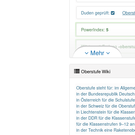
Duden geprüft:
Obers
PowerIndex:
5
Wörter mit Endung
-oberst
Mehr
98% unserer Spielapp-Nutzer
Oberstufe Wiki
Oberstufe steht für: im Allge
in der Bundesrepublik Deutsch
in Österreich für die Schulstu
in der Schweiz für die Oberstu
in Liechtenstein für die Kla
in der DDR für die Klassenstu
für die Klassenstrufen 9–12 an
in der Technik eine Raketenobe