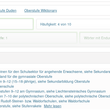
tufe Duden
Oberstufe Wiktionary
Häufigkeit: 4 von 10
ufe
: 1
Wörter mit End
 haben den Artikel korrekt erraten.
meinen für den Schulsektor für angehende Erwachsene, siehe Sekundarst
land für die gymnasiale Oberstufe
fen 9–12 (15–18-jährige), siehe Sekundarbildung Oberstufe
fenschule
ssenstufen 9–12 am Gymnasium, siehe Liechtensteinisches Gymnasium
fen 7–10 der polytechnischen Oberschule, siehe polytechnische Obersc
 Rudolf-Steiner- bzw. Waldorfschulen, siehe Waldorfschule
rstufe, siehe Stufenrakete
Mehr lesen