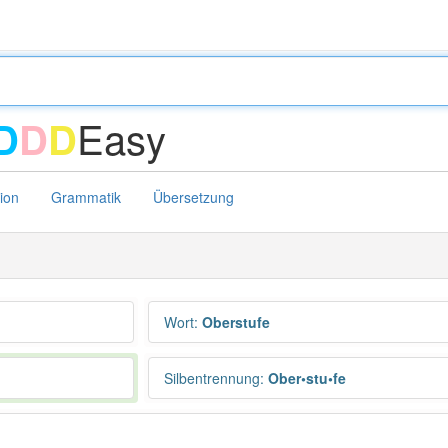
Easy
D
D
D
tion
Grammatik
Übersetzung
Wort
:
Oberstufe
Silbentrennung
:
Ober•stu•fe