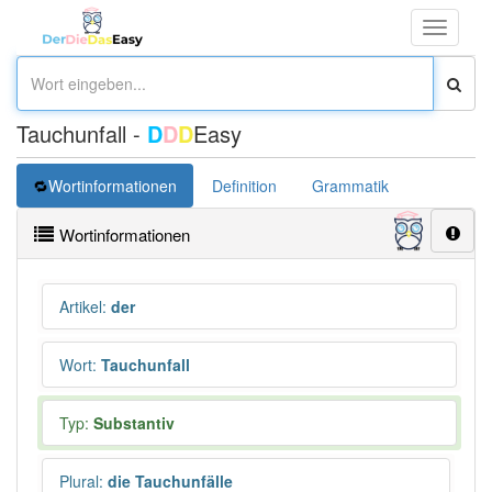
Toggle
navigati
Tauchunfall -
D
D
D
Easy
Wortinformationen
Definition
Grammatik
Übersetz
Wortinformationen
Artikel
:
der
Wort
:
Tauchunfall
Typ:
Substantiv
Plural
:
die Tauchunfälle