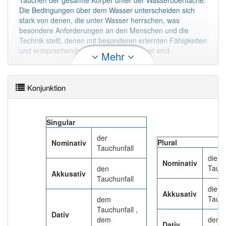
Tauchen der gesamte Körper unter der Wasseroberfläche.
Die Bedingungen über dem Wasser unterscheiden sich
stark von denen, die unter Wasser herrschen, was
besondere Anforderungen an den Menschen und die
Technik stellt, denen mit besonderen erlernten Fähigkeiten
und entsprechender Ausrüstung begegnet wird.
Mehr
Mehr lesen
Konjunktion
Singular
der
Plural
Nominativ
Tauchunfall
die
Nominativ
Tauch
den
Akkusativ
Tauchunfall
die
Akkusativ
Tauch
dem
Tauchunfall ,
Dativ
dem
den
Dativ