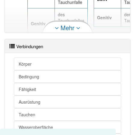
Tauchunfalle
Tauch
des
der
Genitiv
Tauchunfalles
Tauch
Genitiv
Mehr
, des
Tauchunfalls
Verbindungen
Körper
Bedingung
Fähigkeit
Ausrüstung
Tauchen
Wasseroberfläche