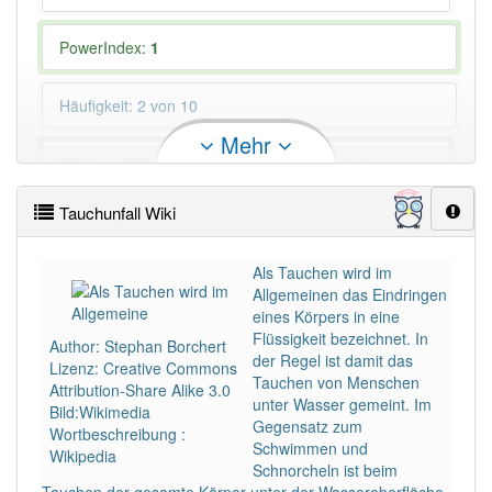
PowerIndex:
1
Häufigkeit: 2 von 10
Mehr
Wörter mit Endung
-tauchunfall
aber mit einem
anderen Artikel: -1
Tauchunfall Wiki
83% unserer Spielapp-Nutzer haben den Artikel
korrekt erraten.
Als Tauchen wird im
Allgemeinen das Eindringen
eines Körpers in eine
Flüssigkeit bezeichnet. In
Author: Stephan Borchert
der Regel ist damit das
Lizenz: Creative Commons
Tauchen von Menschen
Attribution-Share Alike 3.0
unter Wasser gemeint. Im
Bild:Wikimedia
Gegensatz zum
Wortbeschreibung :
Schwimmen und
Wikipedia
Schnorcheln ist beim