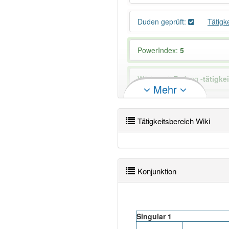
Duden geprüft:
Tätigk
PowerIndex:
5
Wörter mit Endung
-tätigke
Mehr
98% unserer Spielapp-Nutzer
Tätigkeitsbereich Wiki
Konjunktion
Singular 1