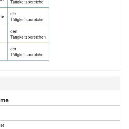
Tätigkeitsbereiche
die
iv
Tätigkeitsbereiche
den
Tätigkeitsbereichen
der
Tätigkeitsbereiche
yme
iet