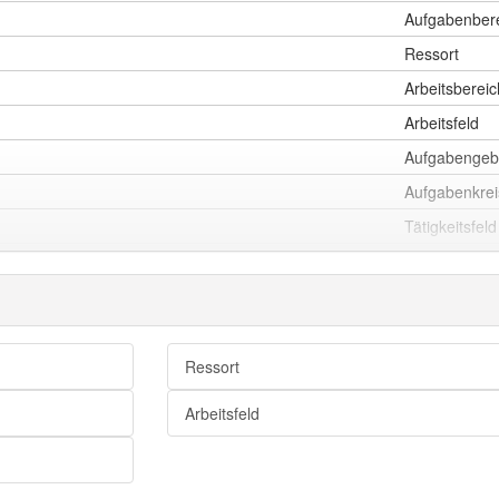
Aufgabenber
Ressort
Arbeitsbereic
Arbeitsfeld
Aufgabengeb
Aufgabenkrei
Tätigkeitsfeld
rus
Ressort
Arbeitsfeld