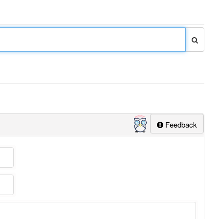
Feedback