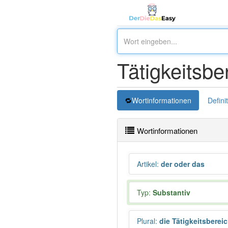
Tätigkeitsbe
Wortinformationen
Defini
Wortinformationen
Artikel
:
der oder das
Typ:
Substantiv
Plural
:
die Tätigkeitsberei