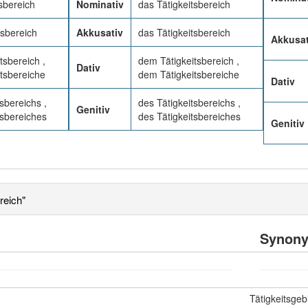
tsbereich
Nominativ
das Tätigkeitsbereich
tsbereich
Akkusativ
das Tätigkeitsbereich
Akkusat
tsbereich ,
dem Tätigkeitsbereich ,
Dativ
tsbereiche
dem Tätigkeitsbereiche
Dativ
sbereichs ,
des Tätigkeitsbereichs ,
Genitiv
tsbereiches
des Tätigkeitsbereiches
Genitiv
reich"
Synon
Tätigkeitsgeb