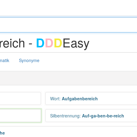
eich -
Easy
D
D
D
atik
Synonyme
Wort
:
Aufgabenbereich
Silbentrennung
:
Auf•ga•ben•be•reich
che