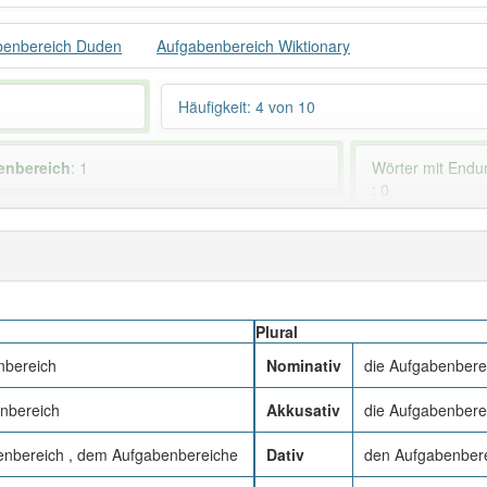
benbereich Duden
Aufgabenbereich Wiktionary
Häufigkeit: 4 von 10
enbereich
: 1
Wörter mit End
: 0
 haben den Artikel korrekt erraten.
Plural
nbereich
Nominativ
die Aufgabenbere
nbereich
Akkusativ
die Aufgabenbere
nbereich , dem Aufgabenbereiche
Dativ
den Aufgabenber