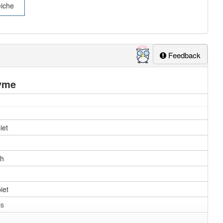
iche
Feedback
yme
iet
ch
iet
is