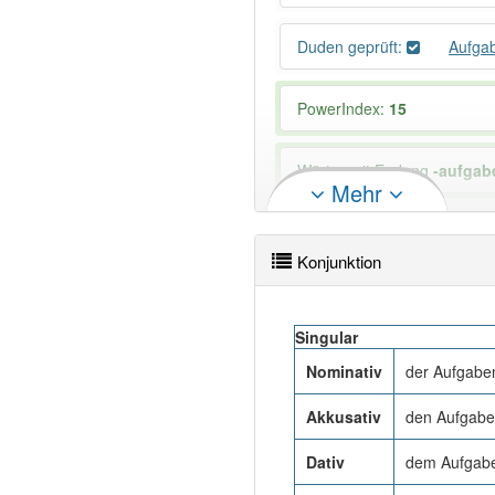
Duden geprüft:
Aufga
PowerIndex:
15
Wörter mit Endung
-aufgab
Mehr
99% unserer Spielapp-Nutzer
Konjunktion
Singular
Nominativ
der Aufgabe
Akkusativ
den Aufgabe
Dativ
dem Aufgabe