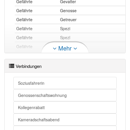
Gefährte
Gevatter
Gefährte
Genosse
Gefährte
Getreuer
Gefährte
Spezi
Gefährte
Spezl
Gefährte
Kumpan
Mehr
Gefährte
Freund
Gefährte
Kumpel
Verbindungen
Gefährte
Kamerad
Gefährte
Kollege
Soziusfahrerin
Gefährte
Intimus
Genossenschaftswohnung
Kollegenrabatt
Gefährte
Begleiter
Kameradschaftsabend
Gefährte
Weggefährte