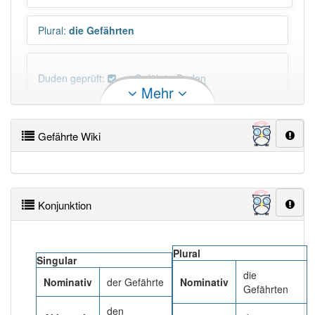
Plural
:
die Gefährten
Duden geprüft:
Gefährte Duden
Mehr
Gefährte Wiktionary
Gefährte Wiki
N-Deklination
:
N-Deklination: -n Gefährte (N) und
Gefährten (D)
Konjunktion
PowerIndex:
265
Häufigkeit: 4 von 10
Plural
Singular
die
Wörter mit Endung
-gefährte
: 11
Nominativ
der Gefährte
Nominativ
Gefährten
den