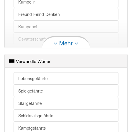
Kumpelin
Gefährte
Wegbegleiter
Gefährte
Sozius
Freund-Feind-Denken
Kumpanei
Gefährte openthesaurus
Gevatterschaft
Mehr
Weggefährtin
Verwandte Wörter
Begleiterin
Wegbegleiterin
Lebensgefährte
Intimus
Spielgefährte
Spezi®
Stallgefährte
Schicksalsgefährte
Kampfgefährte