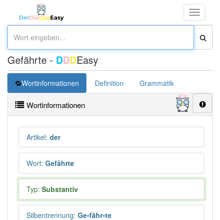
Toggle
navigati
Gefährte -
D
D
D
Easy
Wortinformationen
Definition
Grammatik
Synonym
Wortinformationen
Artikel
:
der
Wort
:
Gefährte
Typ:
Substantiv
Silbentrennung
:
Ge•fähr•te