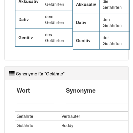
Wörter mit Endung
-gefährte
aber mit einem
Akkusativ
die
Gefährten
Akkusativ
anderen Artikel
der
: 0
Gefährten
dem
Dativ
den
Gefährten
Dativ
Das Wort wird häufig verwendet im Bereich
Gefährten
gehoben
des
Genitiv
der
Gefährten
Genitiv
Gefährten
98% unserer Spielapp-Nutzer haben den Artikel
korrekt erraten.
Synonyme für "Gefährte"
Wort
Synonyme
Gefährte
Vertrauter
Gefährte
Buddy