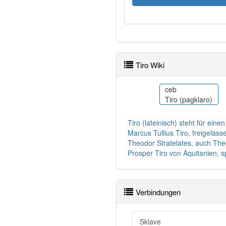
Tiro Wiki
da
ceb
Tiro
Tiro (pagklaro)
Tiro (lateinisch) steht für ei
Marcus Tullius Tiro, freigelas
Theodor Stratelates, auch Theo
Prosper Tiro von Aquitanien, sp
Verbindungen
Sklave