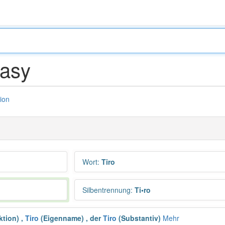
asy
tion
Wort
:
Tiro
Silbentrennung
:
Ti•ro
ektion)
,
Tiro
(Eigenname)
,
der
Tiro
(Substantiv)
Mehr