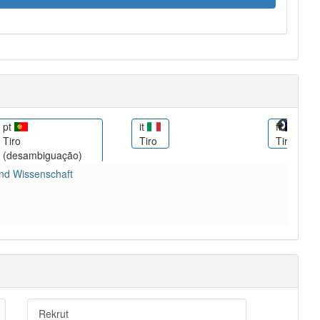
pt
it
fr
Tiro
Tiro
Tiro
(desambiguação)
und Wissenschaft
Rekrut