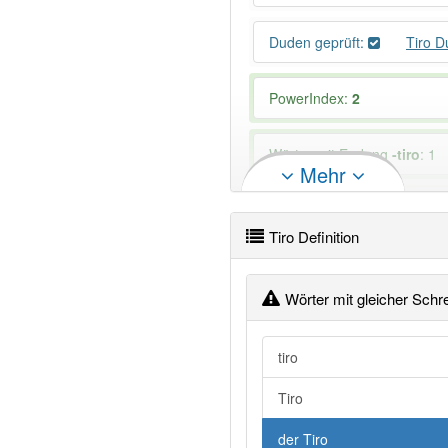
Duden geprüft:
Tiro 
PowerIndex:
2
Wörter mit Endung
-tiro
: 1
Mehr
Das Wort wird häufig verwe
Tiro Definition
Wörter mit gleicher Schr
tiro
Tiro
der Tiro