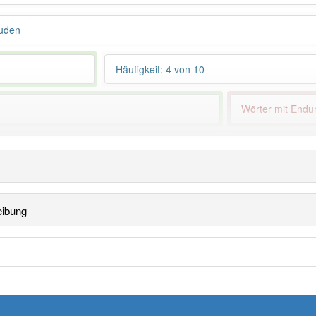
Duden
Häufigkeit: 4 von 10
Wörter mit End
ndet im Bereich
veraltet
96% unserer Spie
eibung