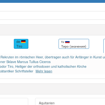
de
ru
Tiro
Тиро (значения)
nen Rekruten im römischen Heer, übertragen auch für Anfänger in Kunst 
sener Sklave Marcus Tullius Ciceros
dor Tiro, Heiliger der orthodoxen und katholischen Kirche
ätantiker Schriftsteller
Mehr lesen
Aquitanien