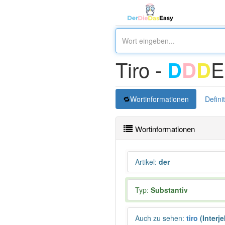
Tiro -
E
D
D
D
Wortinformationen
Defini
Wortinformationen
Artikel
:
der
Typ:
Substantiv
Auch zu sehen
:
tiro
(Interj