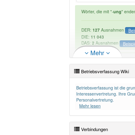
Wörter, die mit "-
ung
" ende
DER:
127
Ausnahmen
Bei
DIE:
11 043
DAS:
2
Ausnahmen
Beispi
Mehr
PowerIndex:
3
Betriebsverfassung Wiki
Wörter mit Endung
-betrie
Betriebsverfassung ist die g
Interessenvertretung. Ihre Gru
88% unserer Spielapp-Nutzer
Personalvertretung.
Mehr lesen
Verbindungen