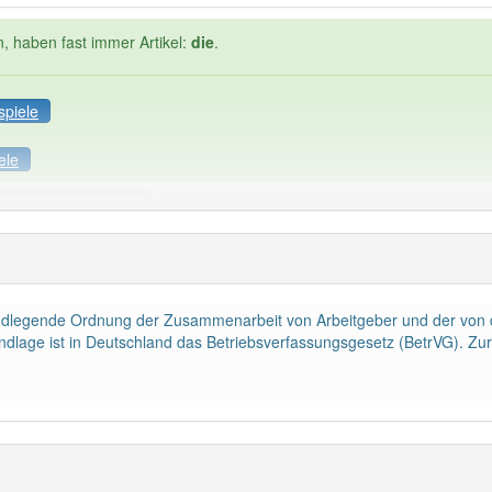
n, haben fast immer Artikel:
die
.
spiele
ele
Häufigkeit: 4 von 10
bsverfassung
: 1
Wörter mit End
die
: 0
rundlegende Ordnung der Zusammenarbeit von Arbeitgeber und der von 
ndlage ist in Deutschland das Betriebsverfassungsgesetz (BetrVG). Zur 
 haben den Artikel korrekt erraten.