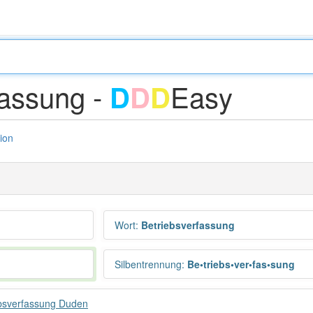
fassung -
Easy
D
D
D
tion
Wort
:
Betriebsverfassung
Silbentrennung
:
Be•triebs•ver•fas•sung
bsverfassung Duden