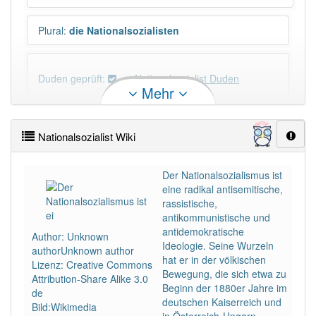
Plural
:
die Nationalsozialisten
Duden geprüft:
Nationalsozialist Duden
Mehr
Nationalsozialist Wiktionary
Nationalsozialist Wiki
N-Deklination
:
N-Deklination: -en Nationalsozialist
(N) und Nationalsozialisten (D)
Der Nationalsozialismus ist
eine radikal antisemitische,
rassistische,
PowerIndex:
4
antikommunistische und
antidemokratische
Author: Unknown
Häufigkeit: 6 von 10
Ideologie. Seine Wurzeln
authorUnknown author
hat er in der völkischen
Lizenz: Creative Commons
Bewegung, die sich etwa zu
Attribution-Share Alike 3.0
Wörter mit Endung
-nationalsozialist
: 1
Beginn der 1880er Jahre im
de
deutschen Kaiserreich und
Bild:Wikimedia