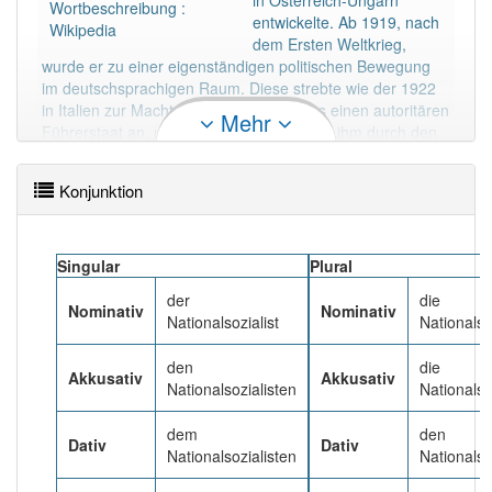
in Österreich-Ungarn
Wörter mit Endung
-nationalsozialist
aber mit einem
Wortbeschreibung :
entwickelte. Ab 1919, nach
anderen Artikel
der
: 0
Wikipedia
dem Ersten Weltkrieg,
wurde er zu einer eigenständigen politischen Bewegung
90% unserer Spielapp-Nutzer haben den Artikel
im deutschsprachigen Raum. Diese strebte wie der 1922
korrekt erraten.
in Italien zur Macht gelangte Faschismus einen autoritären
Mehr
Führerstaat an, unterschied sich aber von ihm durch den
extremen Antisemitismus.
Mehr lesen
Konjunktion
Singular
Plural
der
die
Nominativ
Nominativ
Nationalsozialist
Nationalso
den
die
Akkusativ
Akkusativ
Nationalsozialisten
Nationalso
dem
den
Dativ
Dativ
Nationalsozialisten
Nationalso