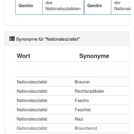
des
der
Genitiv
Genitiv
Nationalsozialisten
Nationalso
Synonyme für "Nationalsozialist"
Wort
Synonyme
Nationalsozialist
Brauner
Nationalsozialist
Rechtsradikaler
Nationalsozialist
Fascho
Nationalsozialist
Faschist
Nationalsozialist
Nazi
Nationalsozialist
Braunhemd