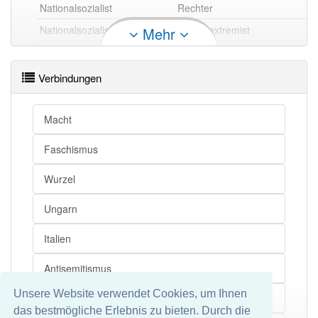
Nationalsozialist
Rechter
Nationalsozialist
Rechtsextremist
Mehr
Nationalsozialist openthesaurus
Verbindungen
Macht
Faschismus
Wurzel
Ungarn
Italien
Antisemitismus
Unsere Website verwendet Cookies, um Ihnen
Ideologie
das bestmögliche Erlebnis zu bieten. Durch die