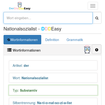
Toggle
navigati
Nationalsozialist -
D
D
D
Easy
Wortinformationen
Definition
Grammatik
Synonym
Wortinformationen
Artikel
:
der
Wort
:
Nationalsozialist
Typ:
Substantiv
Silbentrennung
:
Na•ti•o•nal•so•zi•a•list