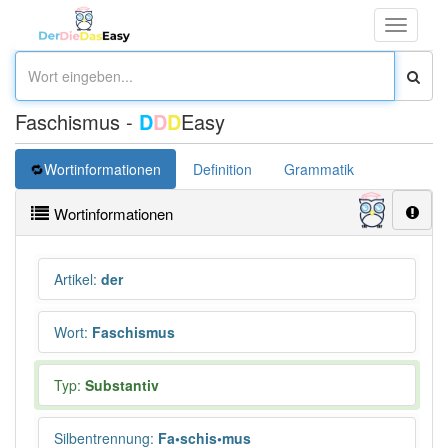
Toggle
navigati
Faschismus -
D
D
D
Easy
Wortinformationen
Definition
Grammatik
Synonym
Wortinformationen
Artikel
:
der
Wort
:
Faschismus
Typ:
Substantiv
Silbentrennung
:
Fa•schis•mus