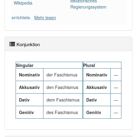
diktatorisches
89% unserer Spielapp-Nutzer haben den Artikel
Wikipedia
Regierungssystem
korrekt erraten.
errichtete.
Mehr lesen
Konjunktion
Singular
Plural
Nominativ
der Faschismus
Nominativ
—
Akkusativ
den Faschismus
Akkusativ
—
Dativ
dem Faschismus
Dativ
—
Genitiv
des Faschismus
Genitiv
—