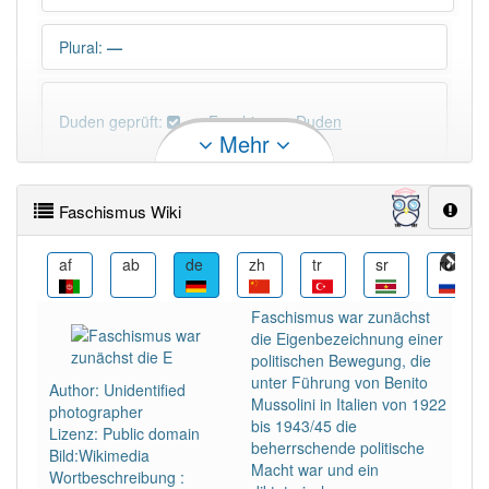
Plural
:
—
Duden geprüft:
Faschismus Duden
Mehr
Faschismus Wiktionary
Faschismus Wiki
PowerIndex:
17
af
ab
de
zh
tr
sr
ru
ro
Häufigkeit: 4 von 10
Faschismus war zunächst
die Eigenbezeichnung einer
Wörter mit Endung
-faschismus
: 8
politischen Bewegung, die
unter Führung von Benito
Author: Unidentified
Mussolini in Italien von 1922
photographer
Wörter mit Endung
-faschismus
aber mit einem
bis 1943/45 die
Lizenz: Public domain
anderen Artikel
der
: 0
beherrschende politische
Bild:Wikimedia
Macht war und ein
Wortbeschreibung :