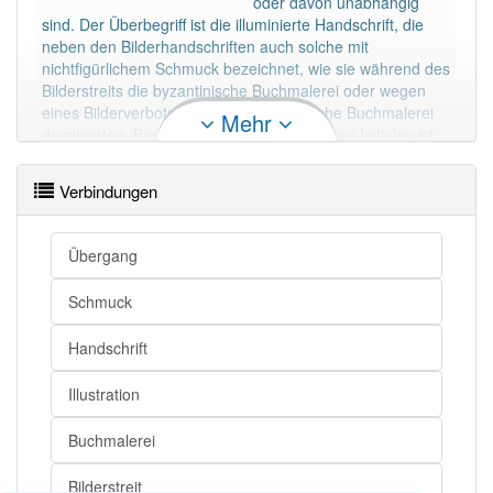
oder davon unabhängig
sind. Der Überbegriff ist die illuminierte Handschrift, die
neben den Bilderhandschriften auch solche mit
nichtfigürlichem Schmuck bezeichnet, wie sie während des
Bilderstreits die byzantinische Buchmalerei oder wegen
eines Bilderverbots die gesamte islamische Buchmalerei
Mehr
dominierten. Besonders bei reich dekorierten Initialen ist
der Übergang von der rein ornamentalen zur figürlichen
Verbindungen
Malerei fließend.
Mehr lesen
Übergang
Schmuck
Handschrift
Illustration
Buchmalerei
Bilderstreit