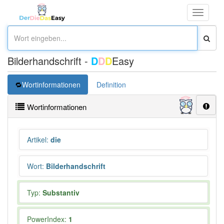
Toggle
navigati
Bilderhandschrift -
D
D
D
Easy
Wortinformationen
Definition
Wortinformationen
Artikel
:
die
Wort
:
Bilderhandschrift
Typ:
Substantiv
PowerIndex:
1