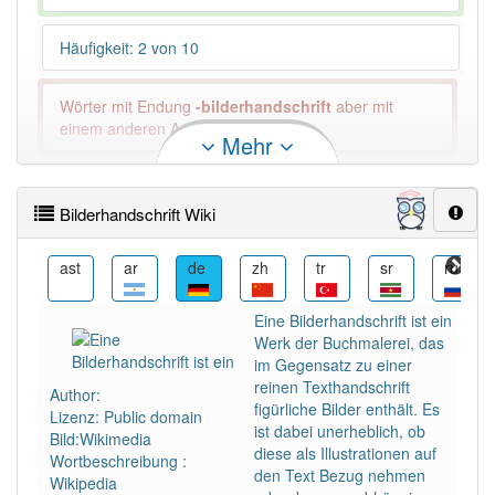
Häufigkeit: 2 von 10
Wörter mit Endung
-bilderhandschrift
aber mit
einem anderen Artikel: -1
Mehr
97% unserer Spielapp-Nutzer haben den Artikel
korrekt erraten.
Bilderhandschrift Wiki
az
ast
ar
de
zh
tr
sr
ru
Eine Bilderhandschrift ist ein
Werk der Buchmalerei, das
im Gegensatz zu einer
reinen Texthandschrift
Author:
figürliche Bilder enthält. Es
Lizenz: Public domain
ist dabei unerheblich, ob
Bild:Wikimedia
diese als Illustrationen auf
Wortbeschreibung :
den Text Bezug nehmen
Wikipedia