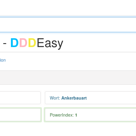
 -
Easy
D
D
D
tion
Wort
:
Ankerbauart
PowerIndex:
1