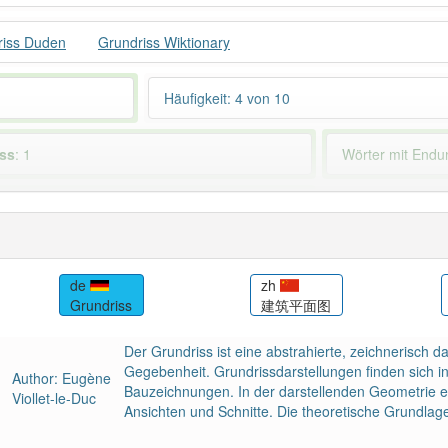
riss Duden
Grundriss Wiktionary
Häufigkeit: 4 von 10
iss
: 1
Wörter mit End
 haben den Artikel korrekt erraten.
de
zh
Grundriss
建筑平面图
Der Grundriss ist eine abstrahierte, zeichnerisch 
Gegebenheit. Grundrissdarstellungen finden sich i
Author: Eugène
Bauzeichnungen. In der darstellenden Geometrie ex
Viollet-le-Duc
Ansichten und Schnitte. Die theoretische Grundlage l