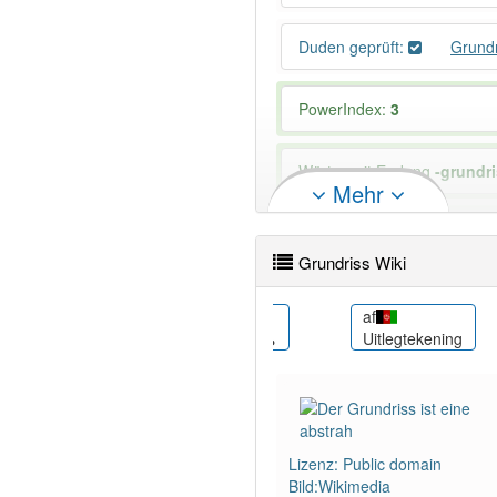
Duden geprüft:
Grund
PowerIndex:
3
Wörter mit Endung
-grundr
Mehr
90% unserer Spielapp-Nutzer
Grundriss Wiki
ar
af
مخطط أرضية الدور
Uitlegtekening
ctura)
Lizenz: Public domain
Bild:Wikimedia