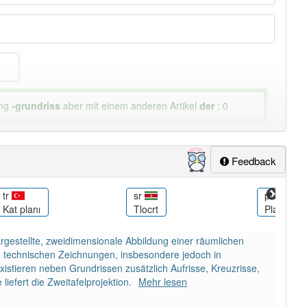
ung
-grundriss
aber mit einem anderen Artikel
der
: 0
Feedback
tr
sr
pt
Kat planı
Tlocrt
Planta ba
dargestellte, zweidimensionale Abbildung einer räumlichen
n technischen Zeichnungen, insbesondere jedoch in
istieren neben Grundrissen zusätzlich Aufrisse, Kreuzrisse,
iefert die Zweitafelprojektion.
Mehr lesen