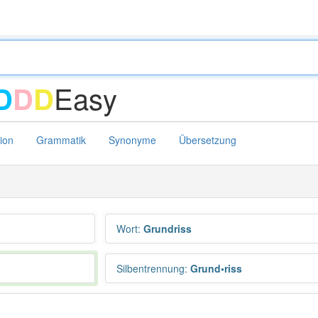
Easy
D
D
D
tion
Grammatik
Synonyme
Übersetzung
Wort
:
Grundriss
Silbentrennung
:
Grund•riss