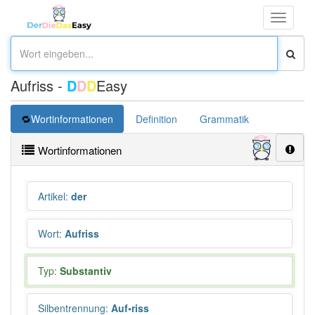
Toggle
navigati
Aufriss -
D
D
D
Easy
Wortinformationen
Definition
Grammatik
Synonym
Wortinformationen
Artikel
:
der
Wort
:
Aufriss
Typ:
Substantiv
Silbentrennung
:
Auf•riss