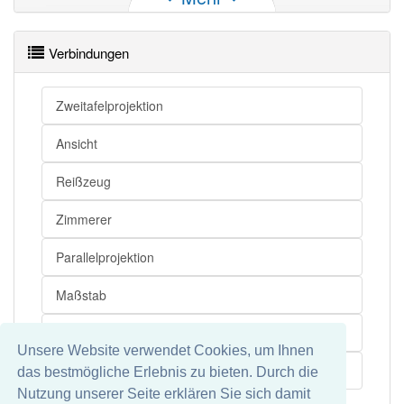
Aufriss
Aufregung
Aufriss
Buhei
Verbindungen
Aufriss
Gesums
Aufriss
Getue
Zweitafelprojektion
Aufriss
Wirbel
Ansicht
Aufriss
Hysterie
Reißzeug
Aufriss
Getrommel
Aufriss
Haupt- und Staatsaktion
Zimmerer
Aufriss
Rummel
Parallelprojektion
Aufriss
Aufruhr
Maßstab
Aufriss
Gehabe
Aufriss
Schaumschlägerei
Schnitte
Unsere Website verwendet Cookies, um Ihnen
Aufriss
Furore (machen)
Grundriss
das bestmögliche Erlebnis zu bieten. Durch die
Aufriss
Aufhebens
Nutzung unserer Seite erklären Sie sich damit