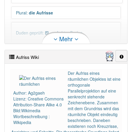
Plural
:
die Aufrisse
Duden geprüft:
Aufriss Duden
Mehr
Aufriss Wiktionary
Aufriss Wiki
PowerIndex:
11
Der Aufriss eines
räumlichen Objektes ist eine
Häufigkeit: 4 von 10
orthogonale
Parallelprojektion auf eine
Author: Ag2gaeh
Wörter mit Endung
-aufriss
: 1
senkrecht stehende
Lizenz: Creative Commons
Zeichenebene. Zusammen
Attribution-Share Alike 4.0
mit dem Grundriss wird das
Bild:Wikimedia
Wörter mit Endung
-aufriss
aber mit einem anderen
räumliche Objekt eindeutig
Wortbeschreibung :
Artikel
der
: 0
beschrieben. Daneben
Wikipedia
existieren noch Kreuzrisse,