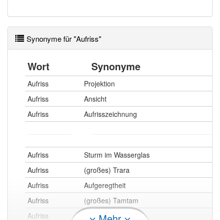
Synonyme für "Aufriss"
Wort
Synonyme
Aufriss
Projektion
Aufriss
Ansicht
Aufriss
Aufrisszeichnung
Aufriss
Sturm im Wasserglas
Aufriss
(großes) Trara
Aufriss
Aufgeregtheit
Aufriss
(großes) Tamtam
Aufriss
Federlesen
Mehr