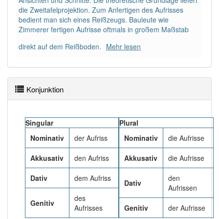
Ansichten und Schnitte. Die theoretische Grundlage liefert
97% unserer Spielapp-Nutzer haben den Artikel
die Zweitafelprojektion. Zum Anfertigen des Aufrisses
korrekt erraten.
bedient man sich eines Reißzeugs. Bauleute wie
Zimmerer fertigen Aufrisse oftmals in großem Maßstab
direkt auf dem Reißboden.
Mehr lesen
Konjunktion
Singular
Plural
Nominativ
der Aufriss
Nominativ
die Aufrisse
Akkusativ
den Aufriss
Akkusativ
die Aufrisse
Dativ
dem Aufriss
den
Dativ
Aufrissen
des
Genitiv
Aufrisses
Genitiv
der Aufrisse