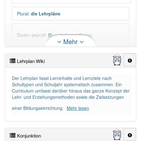
Plural
:
die Lehrpläne
Duden geprüft:
Lehrplan Duden
Mehr
Lehrplan Wiktionary
Lehrplan Wiki
PowerIndex:
29
Der Lehrplan fasst Lerninhalte und Lernziele nach
Schultypen und Schuljahr systematisch zusammen. Ein
Häufigkeit: 4 von 10
Curriculum umfasst darüber hinaus das ganze Konzept der
Lehr- und Erziehungsmethoden sowie die Zielsetzungen
Wörter mit Endung
-lehrplan
: 1
einer Bildungseinrichtung.
Mehr lesen
Wörter mit Endung
-lehrplan
aber mit einem anderen
Artikel
der
: 0
Konjunktion