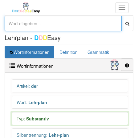
Toggle
navigati
Lehrplan -
D
D
D
Easy
Wortinformationen
Definition
Grammatik
Synonym
Wortinformationen
Artikel
:
der
Wort
:
Lehrplan
Typ:
Substantiv
Silbentrennung
:
Lehr•plan