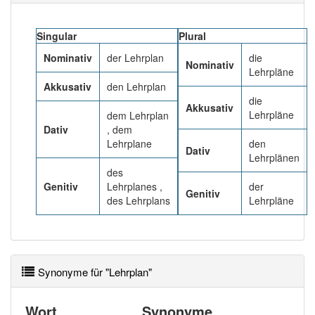
Das Wort wird häufig verwendet im Bereich
Schule
Singular
Plural
87% unserer Spielapp-Nutzer haben den Artikel
korrekt erraten.
Nominativ
der Lehrplan
die
Nominativ
Lehrpläne
Akkusativ
den Lehrplan
die
Akkusativ
Lehrpläne
dem Lehrplan
Dativ
, dem
Lehrplane
den
Dativ
Lehrplänen
des
Genitiv
Lehrplanes ,
der
Genitiv
des Lehrplans
Lehrpläne
Synonyme für "Lehrplan"
Wort
Synonyme