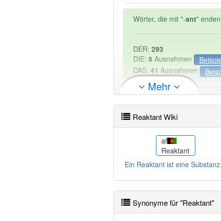
Wörter, die mit "-
ant
" enden
DER:
293
DIE:
8
Ausnahmen
Beispi
DAS:
41
Ausnahmen
Beisp
Mehr
PowerIndex:
5
Reaktant Wiki
Wörter mit Endung
-reaktan
ca
af
t
Reactiu
Reaktant
Das Wort wird häufig verwe
Ein Reaktant ist eine Substanz
Synonyme für "Reaktant"