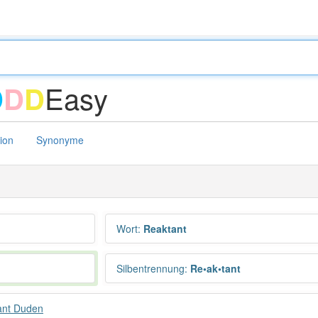
Easy
D
D
D
tion
Synonyme
Wort
:
Reaktant
Silbentrennung
:
Re•ak•tant
ant Duden