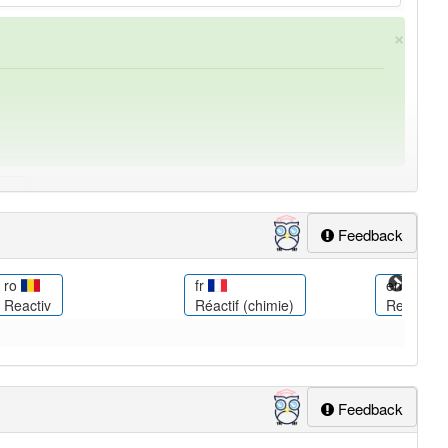
×
Feedback
ung
-reaktant
aber mit einem anderen Artikel
der
: 0
ro
fr
en
Reactiv
Réactif (chimie)
Reactant
lapp-Nutzer haben den Artikel korrekt erraten.
Feedback