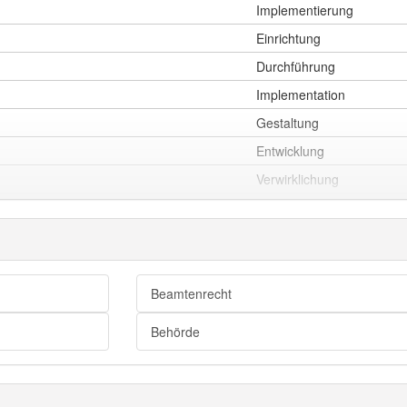
Implementierung
Einrichtung
Durchführung
Implementation
Gestaltung
Entwicklung
Verwirklichung
Realisierung
Vollziehung
Beamtenrecht
Vollzug
Behörde
Ausführung
Tätigung
Abwicklung