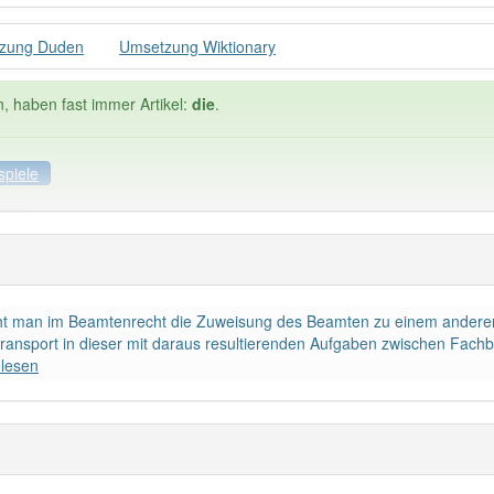
zung Duden
Umsetzung Wiktionary
n, haben fast immer Artikel:
die
.
spiele
ele
Häufigkeit: 6 von 10
ht man im Beamtenrecht die Zuweisung des Beamten zu einem anderen
zung
: 2
Wörter mit End
stransport in dieser mit daraus resultierenden Aufgaben zwischen Fach
lesen
 haben den Artikel korrekt erraten.