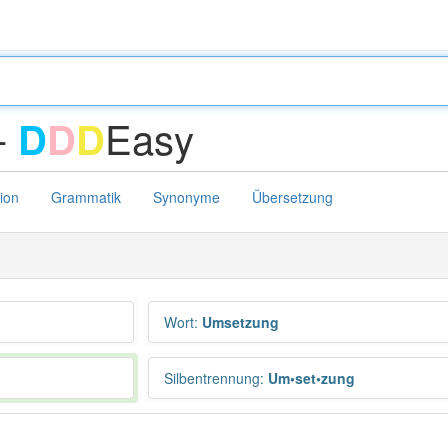
-
Easy
D
D
D
tion
Grammatik
Synonyme
Übersetzung
Wort
:
Umsetzung
Silbentrennung
:
Um•set•zung