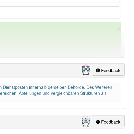
×
Feedback
 Dienstposten innerhalb derselben Behörde. Des Weiteren
ung
-umsetzung
aber mit einem anderen Artikel
die
: 0
bereichen, Abteilungen und vergleichbaren Strukturen als
Feedback