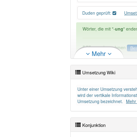
Duden geprüft:
Umset
Wörter, die mit "-
ung
" ende
DER:
127
Ausnahmen
Bei
Mehr
DIE:
11 043
DAS:
2
Ausnahmen
Beispi
Umsetzung Wiki
PowerIndex:
7
Unter einer Umsetzung verste
Wörter mit Endung
-umset
wird der vertikale Information
Umsetzung bezeichnet.
Mehr 
99% unserer Spielapp-Nutzer
Konjunktion