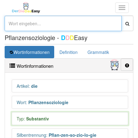
Toggle
navigati
Pflanzensoziologie -
D
D
D
Easy
Wortinformationen
Definition
Grammatik
Synonym
Wortinformationen
Artikel
:
die
Wort
:
Pflanzensoziologie
Typ:
Substantiv
Silbentrennung
:
Pflan•zen•so•zio•lo•gie