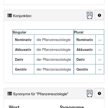
Häufigkeit: 2 von 10
Konjunktion
Wörter mit Endung
-pflanzensoziologie
: 1
Singular
Plural
Wörter mit Endung
-pflanzensoziologie
aber mit
Nominativ
die Pflanzensoziologie
Nominativ
—
einem anderen Artikel
die
: 0
Akkusativ
die Pflanzensoziologie
Akkusativ
—
99% unserer Spielapp-Nutzer haben den Artikel
korrekt erraten.
Dativ
der Pflanzensoziologie
Dativ
—
Genitiv
der Pflanzensoziologie
Genitiv
—
Synonyme für "Pflanzensoziologie"
Wort
Synonyme