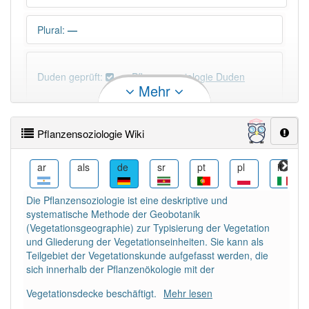
Plural
:
—
Duden geprüft:
Pflanzensoziologie Duden
Mehr
Pflanzensoziologie Wiktionary
Pflanzensoziologie Wiki
×
Wörter, die mit "-
ie
" enden, haben fast immer
Artikel:
die
.
be
ar
als
de
sr
pt
pl
it
Die Pflanzensoziologie ist eine deskriptive und
DER:
41
Ausnahmen
systematische Methode der Geobotanik
Beispiele
(Vegetationsgeographie) zur Typisierung der Vegetation
DIE:
4 354
und Gliederung der Vegetationseinheiten. Sie kann als
Teilgebiet der Vegetationskunde aufgefasst werden, die
DAS:
34
Ausnahmen
Beispiele
sich innerhalb der Pflanzenökologie mit der
Vegetationsdecke beschäftigt.
Mehr lesen
PowerIndex:
3