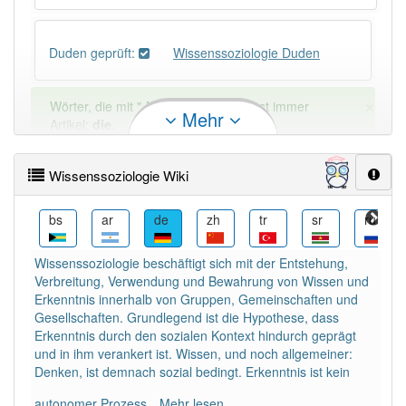
Duden geprüft:
Wissenssoziologie Duden
×
Wörter, die mit "-
ie
" enden, haben fast immer
Mehr
Artikel:
die
.
Wissenssoziologie Wiki
DER:
41
Ausnahmen
Beispiele
ca
bs
ar
de
zh
tr
sr
ru
DIE:
4 354
DAS:
34
Ausnahmen
Beispiele
Wissenssoziologie beschäftigt sich mit der Entstehung,
Verbreitung, Verwendung und Bewahrung von Wissen und
Erkenntnis innerhalb von Gruppen, Gemeinschaften und
PowerIndex:
2
Gesellschaften. Grundlegend ist die Hypothese, dass
Erkenntnis durch den sozialen Kontext hindurch geprägt
und in ihm verankert ist. Wissen, und noch allgemeiner:
Häufigkeit: 2 von 10
Denken, ist demnach sozial bedingt. Erkenntnis ist kein
autonomer Prozess.
Mehr lesen
Wörter mit Endung
-wissenssoziologie
: 1