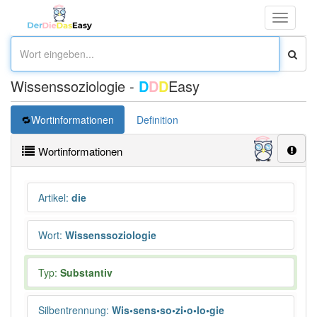
Toggle
navigati
Wissenssoziologie -
D
D
D
Easy
Wortinformationen
Definition
Wortinformationen
Artikel
:
die
Wort
:
Wissenssoziologie
Typ:
Substantiv
Silbentrennung
:
Wis•sens•so•zi•o•lo•gie