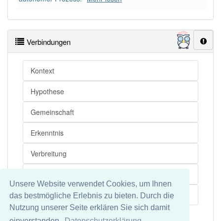
Wörter mit Endung
-wissenssoziologie
aber mit
einem anderen Artikel
die
: 0
Verbindungen
90% unserer Spielapp-Nutzer haben den Artikel
Kontext
korrekt erraten.
Hypothese
Gemeinschaft
Erkenntnis
Verbreitung
Entstehung
Unsere Website verwendet Cookies, um Ihnen
Bewahrung
das bestmögliche Erlebnis zu bieten. Durch die
Nutzung unserer Seite erklären Sie sich damit
einverstanden.
Datenschutzerklärung