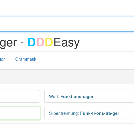
äger -
Easy
D
D
D
tion
Grammatik
Wort
:
Funktionsträger
Silbentrennung
:
Funk•ti•ons•trä•ger