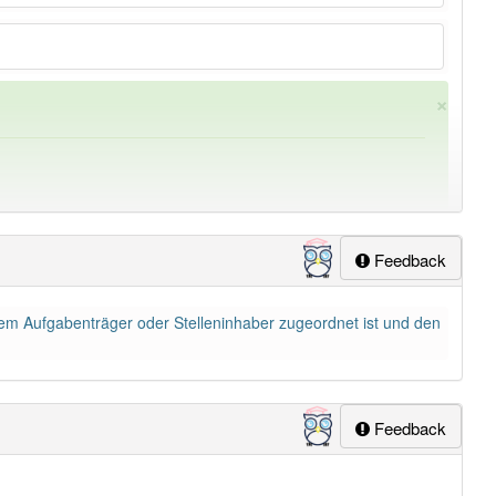
×
Feedback
nem Aufgabenträger oder Stelleninhaber zugeordnet ist und den
ung
-funktionsträger
aber mit einem anderen Artikel
der
:
Feedback