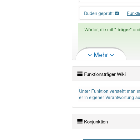
Duden geprüft:
Funkti
Wörter, die mit "-
träger
" en
DER:
120
Mehr
DIE:
0
DAS:
0
Funktionsträger Wiki
PowerIndex:
3
Unter Funktion versteht man i
Wörter mit Endung
-funktio
er in eigener Verantwortung au
83% unserer Spielapp-Nutzer
Konjunktion