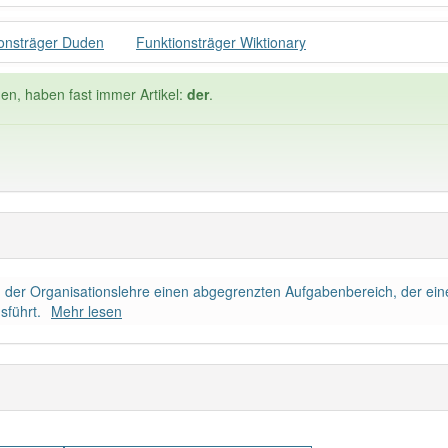
onsträger Duden
Funktionsträger Wiktionary
den, haben fast immer Artikel:
der
.
Häufigkeit: 4 von 10
n der Organisationslehre einen abgegrenzten Aufgabenbereich, der ei
nsträger
: 1
Wörter mit End
sführt.
Mehr lesen
0
 haben den Artikel korrekt erraten.