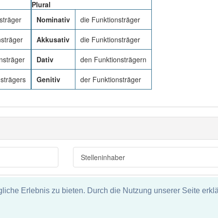
Plural
sträger
Nominativ
die Funktionsträger
sträger
Akkusativ
die Funktionsträger
nsträger
Dativ
den Funktionsträgern
strägers
Genitiv
der Funktionsträger
Stelleninhaber
che Erlebnis zu bieten. Durch die Nutzung unserer Seite erklä
tz
ie und keine Haftung für die Richtigkeit und Vollständigkeit dieser S