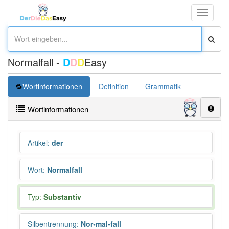
Toggle
navigati
Normalfall -
D
D
D
Easy
Wortinformationen
Definition
Grammatik
Synonym
Wortinformationen
Artikel
:
der
Wort
:
Normalfall
Typ:
Substantiv
Silbentrennung
:
Nor•mal•fall