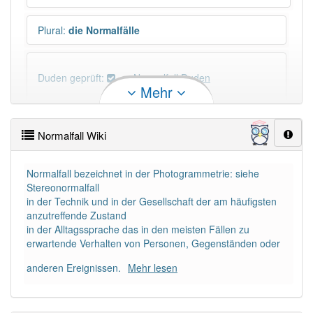
Plural
:
die Normalfälle
Duden geprüft:
Normalfall Duden
Mehr
Normalfall Wiktionary
Normalfall Wiki
PowerIndex:
5
Normalfall bezeichnet in der Photogrammetrie: siehe
Stereonormalfall
Häufigkeit: 4 von 10
in der Technik und in der Gesellschaft der am häufigsten
anzutreffende Zustand
Wörter mit Endung
-normalfall
: 1
in der Alltagssprache das in den meisten Fällen zu
erwartende Verhalten von Personen, Gegenständen oder
Wörter mit Endung
-normalfall
aber mit einem
anderen Ereignissen.
Mehr lesen
anderen Artikel
der
: 0