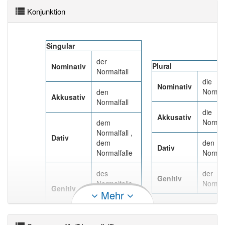
98% unserer Spielapp-Nutzer haben den Artikel
Konjunktion
korrekt erraten.
Singular
der
Plural
Nominativ
Normalfall
die
Nominativ
Normal
den
Akkusativ
Normalfall
die
Akkusativ
Normal
dem
Normalfall ,
Dativ
dem
den
Dativ
Normalfalle
Normal
des
der
Genitiv
Normalfalls ,
Normal
Genitiv
Mehr
des
Normalfalles