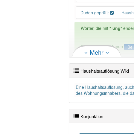
Duden geprüft:
Haush
Wörter, die mit "-
ung
" ende
DER:
127
Ausnahmen
Bei
Mehr
DIE:
11 043
DAS:
2
Ausnahmen
Beispi
Haushaltsauflösung Wiki
PowerIndex:
5
Eine Haushaltsauflösung, auc
Wörter mit Endung
-hausha
des Wohnungsinhabers, die da
89% unserer Spielapp-Nutzer
Konjunktion