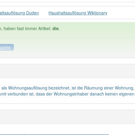
altsauflösung Duden
Haushaltsauflösung Wiktionary
n, haben fast immer Artikel:
die
.
spiele
ele
Häufigkeit: 4 von 10
h als Wohnungsauflösung bezeichnet, ist die Räumung einer Wohnung,
ltsauflösung
: 1
Wörter mit End
mit verbunden ist, dass der Wohnungsinhaber danach keinen eigenen 
die
: 0
 haben den Artikel korrekt erraten.