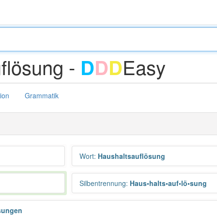
flösung -
Easy
D
D
D
tion
Grammatik
Wort
:
Haushaltsauflösung
Silbentrennung
:
Haus•halts•auf•lö•sung
sungen