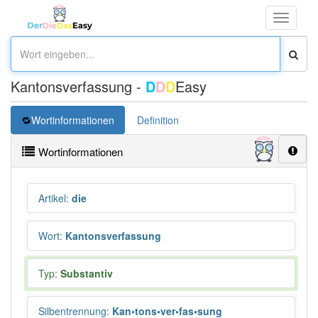
Toggle
navigati
Kantonsverfassung -
D
D
D
Easy
Wortinformationen
Definition
Wortinformationen
Artikel
:
die
Wort
:
Kantonsverfassung
Typ:
Substantiv
Silbentrennung
:
Kan•tons•ver•fas•sung