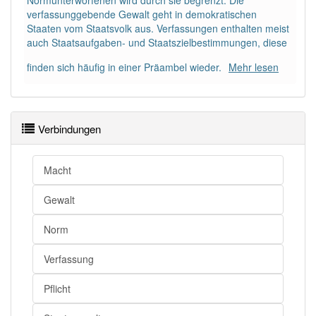
Normunterworfenen wird durch sie begrenzt. Die
verfassunggebende Gewalt geht in demokratischen
Staaten vom Staatsvolk aus. Verfassungen enthalten meist
Wörter mit Endung
-kantonsverfassung
aber mit
auch Staatsaufgaben- und Staatsziel­bestimmungen, diese
einem anderen Artikel
die
: 0
finden sich häufig in einer Präambel wieder.
Mehr lesen
Das Wort wird häufig verwendet im Bereich
schweizerisch
Verbindungen
98% unserer Spielapp-Nutzer haben den Artikel
korrekt erraten.
Macht
Gewalt
Norm
Verfassung
Pflicht