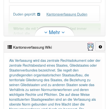
Duden geprüft:
Kantonsverfassung Duden
×
Wörter, die mit "-
ung
" enden, haben fast immer
Mehr
Artikel:
die
.
Kantonsverfassung Wiki
DER:
127
Ausnahmen
Beispiele
DIE:
11 043
Als Verfassung wird das zentrale Rechts­dokument oder der
zentrale Rechtsbestand eines Staates, Gliedstaates oder
DAS:
2
Ausnahmen
Beispiele
Staatenverbundes bezeichnet. Sie regelt den
grundlegenden organisatorischen Staatsaufbau, die
territoriale Gliederung des Staates, die Beziehung zu
PowerIndex:
5
seinen Gliedstaaten und zu anderen Staaten sowie das
Verhältnis zu seinen Normunterworfenen und deren
wichtigste Rechte und Pflichten. Die auf diese Weise
Häufigkeit: 4 von 10
konstituierten Staatsgewalten sind an die Verfassung als
oberste Norm gebunden und ihre Macht über die
Wörter mit Endung
-kantonsverfassung
: 1