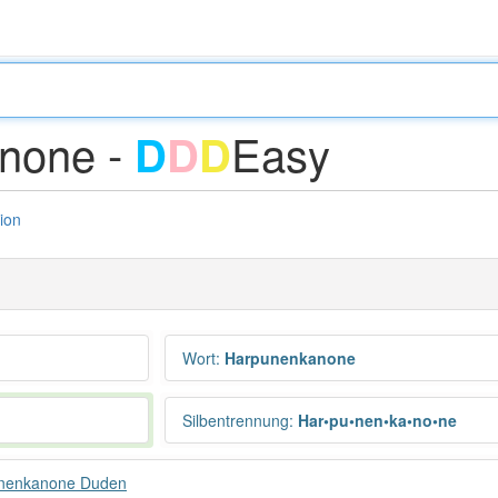
none -
Easy
D
D
D
tion
Wort
:
Harpunenkanone
Silbentrennung
:
Har•pu•nen•ka•no•ne
nenkanone Duden